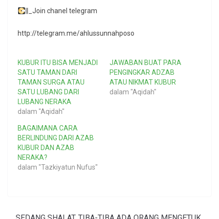
||_Join chanel telegram
http://telegram.me/ahlussunnahposo
KUBUR ITU BISA MENJADI
JAWABAN BUAT PARA
SATU TAMAN DARI
PENGINGKAR ADZAB
TAMAN SURGA ATAU
ATAU NIKMAT KUBUR
SATU LUBANG DARI
dalam "Aqidah"
LUBANG NERAKA
dalam "Aqidah"
BAGAIMANA CARA
BERLINDUNG DARI AZAB
KUBUR DAN AZAB
NERAKA?
dalam "Tazkiyatun Nufus"
SEDANG SHALAT, TIBA-TIBA ADA ORANG MENGETUK