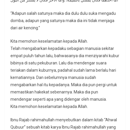
أما أحدهما فكان يمشي بالنميمة، وأما الآخر فكان لا يستتر من البول
“Adapun salah satunya maka dia dulu dulu suka mengadu
domba, adapun yang satunya maka dia ini tidak menjaga
dari air kencing.”
Kita memohon keselamatan kepada Allah.
Telah mengabarkan kepadaku sebagian manusia sekitar
empat puluh tahun lalu, bahwasanya dia menziyarahi kubur
bibinya di satu pekuburan. Lalu dia mendengar suara
teriakan dalam kuburnya, padahal sudah lama berlalu hari
kematiannya. Dan sebelumnya manusia sudah
mengabarkan hal itu kepadanya. Maka dia pun pergi untuk
memastikan hakekat sebenarnya. Maka dia pun
mendengar seperti apa yang didengar oleh manusia.
Kita memohon keselamatan kepada Allah.
Ibnu Rajab rahimahullah menyebutkan dalam kitab “Ahwal
Qubuur” sebuah kitab karya Ibnu Rajab rahimahullah yang