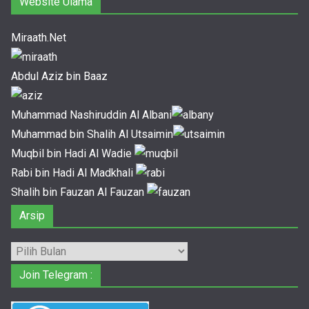
Website Ulama
Miraath.Net
Abdul Aziz bin Baaz
Muhammad Nashiruddin Al Albani
Muhammad bin Shalih Al Utsaimin
Muqbil bin Hadi Al Wadie
Rabi bin Hadi Al Madkhali
Shalih bin Fauzan Al Fauzan
Arsip
Arsip
Join Telegram :