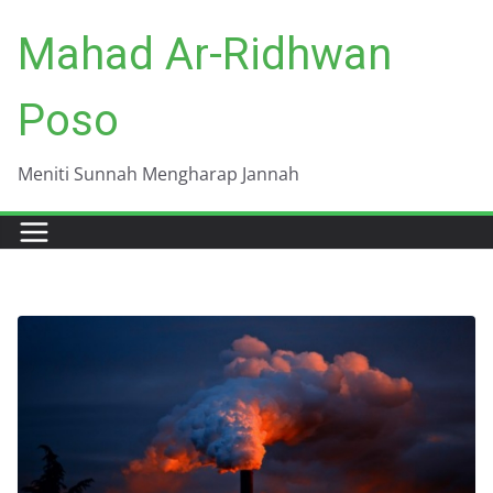
Skip
Mahad Ar-Ridhwan
to
content
Poso
Meniti Sunnah Mengharap Jannah