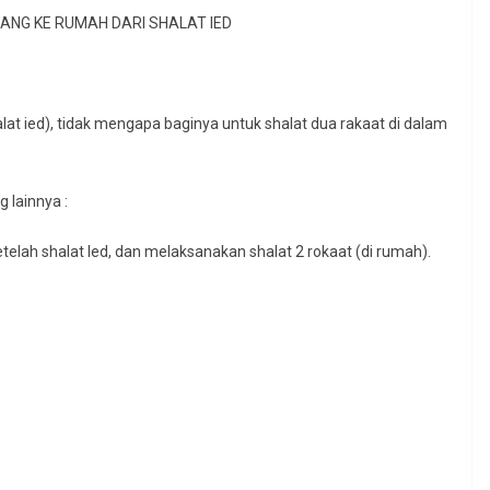
NG KE RUMAH DARI SHALAT IED
at ied), tidak mengapa baginya untuk shalat dua rakaat di dalam
 lainnya :
ke rumahnya setelah shalat Ied, dan melaksanakan shalat 2 rokaat (di rumah).