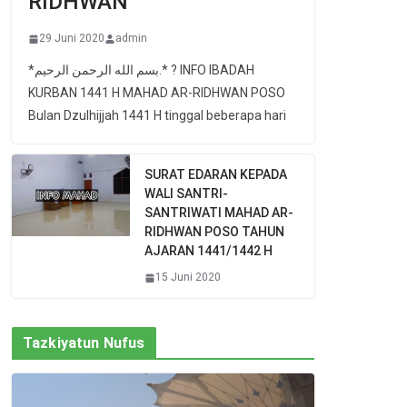
RIDHWAN
29 Juni 2020
admin
*بسم الله الرحمن الرحيم.* ? INFO IBADAH
KURBAN 1441 H MAHAD AR-RIDHWAN POSO
Bulan Dzulhijjah 1441 H tinggal beberapa hari
SURAT EDARAN KEPADA
WALI SANTRI-
SANTRIWATI MAHAD AR-
RIDHWAN POSO TAHUN
AJARAN 1441/1442 H
15 Juni 2020
Tazkiyatun Nufus