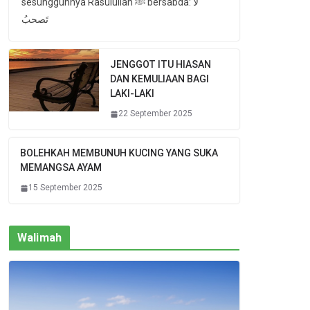
sesungguhnya Rasulullah ﷺ bersabda: لا
تَصحبُ
JENGGOT ITU HIASAN
DAN KEMULIAAN BAGI
LAKI-LAKI
22 September 2025
BOLEHKAH MEMBUNUH KUCING YANG SUKA
MEMANGSA AYAM
15 September 2025
Walimah