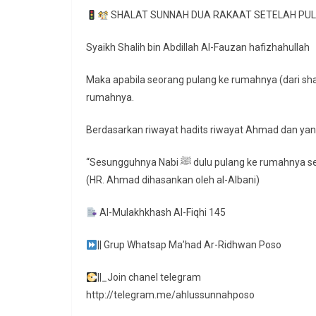
SHALAT SUNNAH DUA RAKAAT SETELAH PULA
Syaikh Shalih bin Abdillah Al-Fauzan hafizhahullah
Maka apabila seorang pulang ke rumahnya (dari shal
rumahnya.
Berdasarkan riwayat hadits riwayat Ahmad dan yang
“Sesungguhnya Nabi ﷺ dulu pulang 
(HR. Ahmad dihasankan oleh al-Albani)
Al-Mulakhkhash Al-Fiqhi 145
|| Grup Whatsap Ma’had Ar-Ridhwan Poso
||_Join chanel telegram
http://telegram.me/ahlussunnahposo