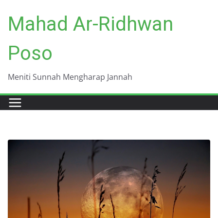
Skip
Mahad Ar-Ridhwan
to
content
Poso
Meniti Sunnah Mengharap Jannah