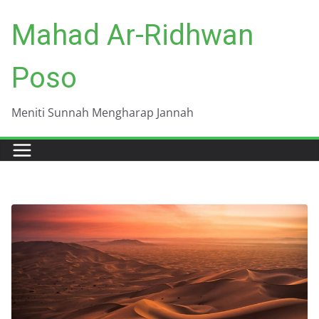
Skip
Mahad Ar-Ridhwan
to
content
Poso
Meniti Sunnah Mengharap Jannah