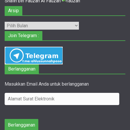
Shalih bin Fauzan Al Fauzan
Arsip
Arsip
Join Telegram :
Berlangganan
Masukkan Email Anda untuk berlangganan
A
l
a
m
Berlangganan
a