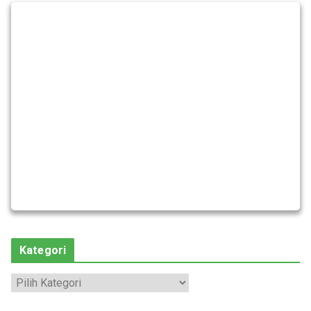
Kategori
K
a