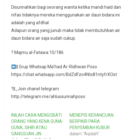
Disunnahkan bagi seorang wanita ketika mandi haid dan
nifas tidaknya mereka menggunakan air daun bidara ini
adalah yang afdhal.
Adapun orang yang junub maka tidak membutuhkan air
daun bidara air saja sudah cukup.
? Majmu al-Fatawa 10/186
|| Grup Whatsap Ma’had Ar-Ridhwan Poso
https://chat.whatsapp.com/BdZdFzo4Nts81ntyfrXOst
?||_Join chanel telegram
http://telegram.me/ahlussunnahposo
INILAH CARA MENGOBATI
MENEPIS KERANCUAN
ORANG YANG KENA GUNA-
BERPIKIR PARA
GUNA, SIHIR ATAU
PENYEMBAH KUBUR
GANGGUAN JIN.
dalam "Aqidah"