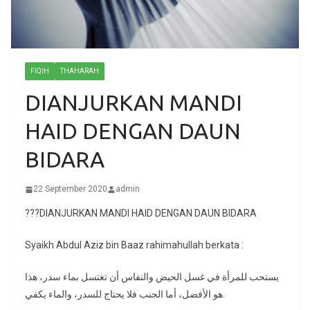
FIQIH
THAHARAH
DIANJURKAN MANDI
HAID DENGAN DAUN
BIDARA
22 September 2020
admin
???DIANJURKAN MANDI HAID DENGAN DAUN BIDARA
Syaikh Abdul Aziz bin Baaz rahimahullah berkata :
يستحب للمرأة في غسل الحيض والنفاس أن تغتسل بماء سدر، هذا
هو الأفضل، أما الجنب فلا يحتاج للسدر، والماء يكفي.