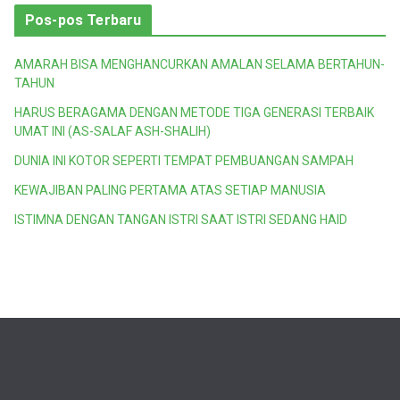
Pos-pos Terbaru
AMARAH BISA MENGHANCURKAN AMALAN SELAMA BERTAHUN-
TAHUN
HARUS BERAGAMA DENGAN METODE TIGA GENERASI TERBAIK
UMAT INI (AS-SALAF ASH-SHALIH)
DUNIA INI KOTOR SEPERTI TEMPAT PEMBUANGAN SAMPAH
KEWAJIBAN PALING PERTAMA ATAS SETIAP MANUSIA
ISTIMNA DENGAN TANGAN ISTRI SAAT ISTRI SEDANG HAID