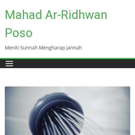
Skip
Mahad Ar-Ridhwan
to
content
Poso
Meniti Sunnah Mengharap Jannah