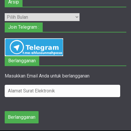
Arsip
Arsip
Join Telegram :
Berlangganan
Masukkan Email Anda untuk berlangganan
A
l
a
m
Berlangganan
a
t