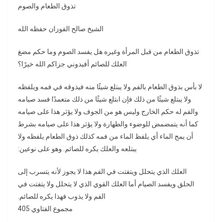
تذوق الطعام والصوم
الشيخ صالح الفوزان حفظه الله
تذوق الطعام من قبل المرأة وغيره هل يفسد الصوم وما حكم مضغ
العلك للصائم أفيدوني جزاكم الله خيرًا‏؟‏
لا بأس بذوق الطعام بالفم ولا يبتلع شيئًا منه فيذوقه في فمه ويلفظه
ولا يبتلع شيئًا من ذلك فإن ابتلع شيئًا من ذلك متعمدًا فسد صيامه
والفم له حكم الخارج وليس هو من الجوف ولا يؤثر هذا على صيامه
كما أنه يتمضمض للوضوء والطهارة ولا يؤثر هذا على صيامه بشرط
أن يمج الماء أي يلفظ الماء من فمه كذلك ذوق الطعام يلفظه ولا
يبتلعه والعلك يكره للصائم‏.‏ وهو على نوعين‏:‏
العلك الذي يتحلل ويتفتت في الفم هذا لا يجوز لأنه يتسرب إلى
الحلق ويفسد الصيام أما العلك القوي الذي لا يتحلل ولا يتفتت في
الفم ولا يذوب فهذا يكره للصائم‏.‏
مجموع الفتاوي 405