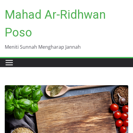
Skip
Mahad Ar-Ridhwan
to
content
Poso
Meniti Sunnah Mengharap Jannah