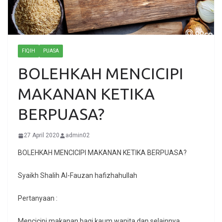
FIQIH
PUASA
BOLEHKAH MENCICIPI
MAKANAN KETIKA
BERPUASA?
27 April 2020
admin02
BOLEHKAH MENCICIPI MAKANAN KETIKA BERPUASA?
Syaikh Shalih Al-Fauzan hafizhahullah
Pertanyaan :
Mencicipi makanan bagi kaum wanita dan selainnya