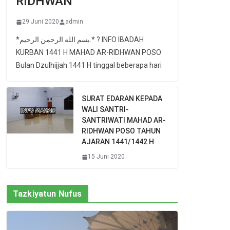
RIDHWAN
29 Juni 2020
admin
*بسم الله الرحمن الرحيم.* ? INFO IBADAH
KURBAN 1441 H MAHAD AR-RIDHWAN POSO
Bulan Dzulhijjah 1441 H tinggal beberapa hari
SURAT EDARAN KEPADA
WALI SANTRI-
SANTRIWATI MAHAD AR-
RIDHWAN POSO TAHUN
AJARAN 1441/1442 H
15 Juni 2020
Tazkiyatun Nufus