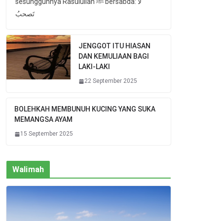
sesungguhnya Rasulullah ﷺ bersabda: لا
تَصحبُ
JENGGOT ITU HIASAN
DAN KEMULIAAN BAGI
LAKI-LAKI
22 September 2025
BOLEHKAH MEMBUNUH KUCING YANG SUKA
MEMANGSA AYAM
15 September 2025
Walimah