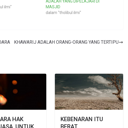
.
ADALAH YANG DIPELAJARI DI
l ilmi"
MASJID
dalam "tholibul ilmi"
DARA
KHAWARIJ ADALAH ORANG-ORANG YANG TERTIPU
TARA HAK
KEBENARAN ITU
UASA, UNTUK
BERAT