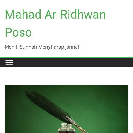
Skip
Mahad Ar-Ridhwan
to
content
Poso
Meniti Sunnah Mengharap Jannah