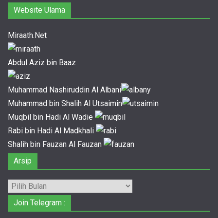
Website Ulama
Miraath.Net
Abdul Aziz bin Baaz
Muhammad Nashiruddin Al Albani
Muhammad bin Shalih Al Utsaimin
Muqbil bin Hadi Al Wadie
Rabi bin Hadi Al Madkhali
Shalih bin Fauzan Al Fauzan
Arsip
Arsip
Join Telegram :