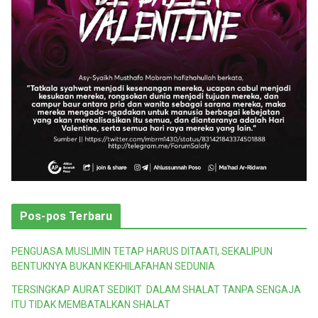
Pos-pos Terbaru
PENGUASA MUSLIMIN TETAP HARUS DITAATI, SEKALIPUN
BENTUKNYA BUKAN KEKHILAFAHAN SEDUNIA
TERSINGKAP AURAT SEDIKIT DALAM SHALAT TANPA SENGAJA
ITU TIDAK MEMBATALKAN SHALAT