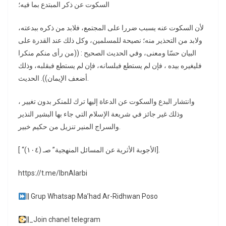
السكوت عن ذكر المبتدع بما فيه؛
لأن السكوت عنه يسبب ضررا على المجتمع، فلابد من ذكره ببدعته،
ولابد من التحذير منه؛ نصيحة للمسلمين، وكل ذلك عند القدرة على
البيان حسّا ومعنى، وفي الحديث الصحيح : ((من رأى منكم منكرا
فليغيره بيده ، فإن لم يستطع فبلسانه، فإن لم يستطع فبقلبه، وذلك
أضعف الإيمان)). الحديث.
وانتشار البدع والسكوت عن الدعاة إليها ترك للمنكر بدون تغيير ،
وذلك غير جائز في شريعة الإسلام التي جاء بها البشير النذير
والسراج المنير تنزيل من حكيم خبير.
[ “الأجوبة الأثرية عن المسائل المنهجية” صـ (١٠٤)].
https://t.me/lbnAlarbi
|| Grup Whatsap Ma’had Ar-Ridhwan Poso
||_Join chanel telegram