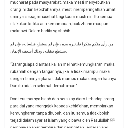
mudharat pada masyarakat, maka mesti menyebutkan
orang ini dan kebid’ahannya, mesti memperingatkan umat
darinya, sebagai nasehat bagi kaum muslimin. Itu semua
dilakukan ketika ada kemampuan, baik zhahir maupun
maknawi. Dalam hadits yg shahih :
من رأى منكم منكرا فليغيره بيده ، فإن لم يستطع فبلسانه، فإن لم
يستطع فبقلبه، وذلك أضعف الإيمان.
“Barangsiapa diantara kalian melihat kemungkaran, maka
rubahlah dengan tangannya, jika ia tidak mampu, maka
dengan lisannya, jika ia tidak mampu maka dengan hatinya.
Dan itu adalah selemah-lemah iman.”
Dan tersebarnya bidah dan bersikap diam terhadap orang
para dai yang mengajak kepada kebid’ahan, membiarkan
kemungkaran tanpa dirubah, dan itu semua tidak boleh
terjadi dalam syariat Islam yang dibawa oleh Rasulullah ﷺ
pembawa kabar gembira dan peringatan, lentera yang