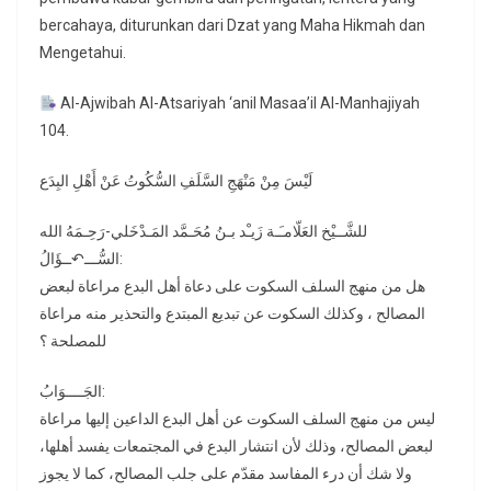
bercahaya, diturunkan dari Dzat yang Maha Hikmah dan
Mengetahui.
Al-Ajwibah Al-Atsariyah ‘anil Masaa’il Al-Manhajiyah
104.
لَيْسَ مِنْ مَنْهَجِ السَّلَفِ السُّكُوتُ عَنْ أَهْلِ البِدَع
للشَّــيْخ العَلّامـَـة زَيـْد بـنُ مُحَـمَّد المَـدْخَلي-رَحِـمَهُ الله
السُّـــ↶ــؤَالُ:
هل من منهج السلف السكوت على دعاة أهل البدع مراعاة لبعض
المصالح ، وكذلك السكوت عن تبديع المبتدع والتحذير منه مراعاة
للمصلحة ؟
الجَــــوَابُ:
ليس من منهج السلف السكوت عن أهل البدع الداعين إليها مراعاة
لبعض المصالح، وذلك لأن انتشار البدع في المجتمعات يفسد أهلها،
ولا شك أن درء المفاسد مقدّم على جلب المصالح، كما لا يجوز