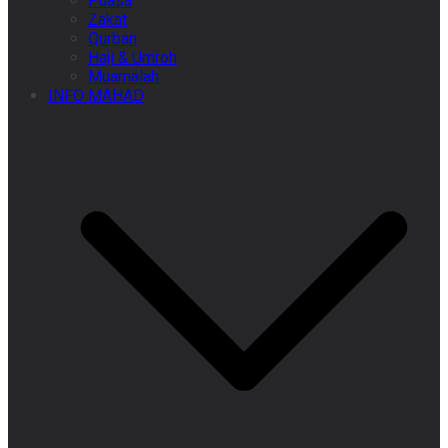
Puasa
Zakat
Qurban
Haji & Umroh
Muamalah
INFO MAHAD