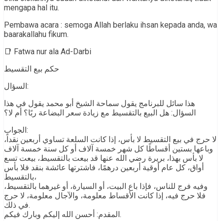
mengapa hal itu.
Pembawa acara : semoga Allah berlaku ihsan kepada anda, wa
baarakallahu fikum.
📑 Fatwa nur ala Ad-Darbi
حكم بيع التقسيط
السؤال:
هذا سائل للبرنامج يقول سماحة الشيخ أبو محمد يقول في هذا
السؤال: هل البيع بالتقسيط مع زيادة سعر البضاعة ربًا؟ أم لا؟
الجواب:
لا حرج في بيع التقسيط لا بأس، إذا كانت السلعة تساوي أربعين نقداً،
وباعها بستين أقساطًا كل شهر خمسة آلاف أو كل سنة خمسة آلاف
لا بأس بهذا، بريرة رضي الله عنها قد بيعت بالتقسيط، بيعت تسع
أواق، كل عام أوقية أربعين درهمًا، فاشترتها عائشة بنقد فلا بأس
بالتقسيط،
وفيه فرج للناس، فإذا باع البيت، أو السيارة، أو غيرهما بالتقسيط،
فلا حرج فيه، إذا كانت الأقساط معلومة، والآجال معلومة، لا حرج
في ذلك.
المقدم: أحسن الله إليكم وبارك فيكم.