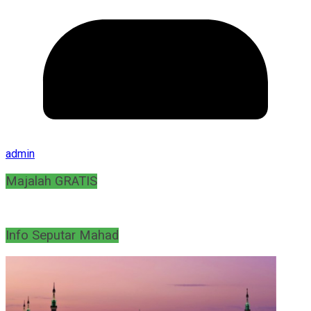
admin
Majalah GRATIS
Info Seputar Mahad