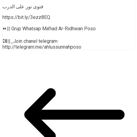
فتوى نور على الدرب
https://bit.ly/3ezz8EQ
⏩|| Grup Whatsap Ma’had Ar-Ridhwan Poso
💽||_Join chanel telegram
http://telegram.me/ahlussunnahposo