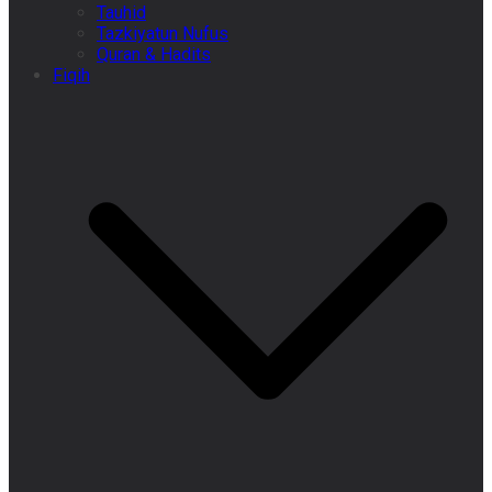
Tauhid
Tazkiyatun Nufus
Quran & Hadits
Fiqih