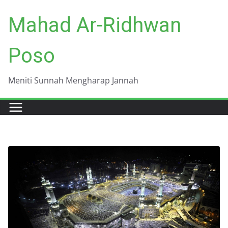
Skip
Mahad Ar-Ridhwan
to
content
Poso
Meniti Sunnah Mengharap Jannah