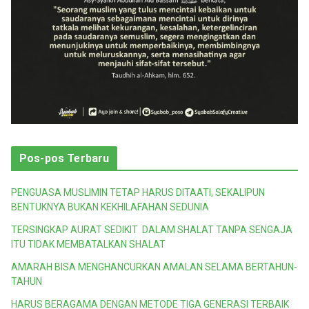
Pos-pos Terbaru
PENGUASA MUSLIMIN TETAP HARUS DITAATI, SEKALIPUN
BENTUKNYA BUKAN KEKHILAFAHAN SEDUNIA
TERSINGKAP AURAT SEDIKIT DALAM SHALAT TANPA SENGAJA
ITU TIDAK MEMBATALKAN SHALAT
AMARAH BISA MENGHANCURKAN AMALAN SELAMA BERTAHUN-
TAHUN
HARUS BERAGAMA DENGAN METODE TIGA GENERASI TERBAIK