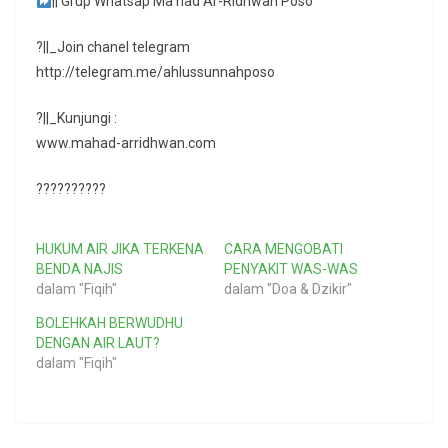
|| Grup Whatsap Ma’had Ar-Ridhwan Poso
?||_Join chanel telegram
http://telegram.me/ahlussunnahposo
?||_Kunjungi :
www.mahad-arridhwan.com
??????????
HUKUM AIR JIKA TERKENA
CARA MENGOBATI
BENDA NAJIS
PENYAKIT WAS-WAS
dalam "Fiqih"
dalam "Doa & Dzikir"
BOLEHKAH BERWUDHU
DENGAN AIR LAUT?
dalam "Fiqih"