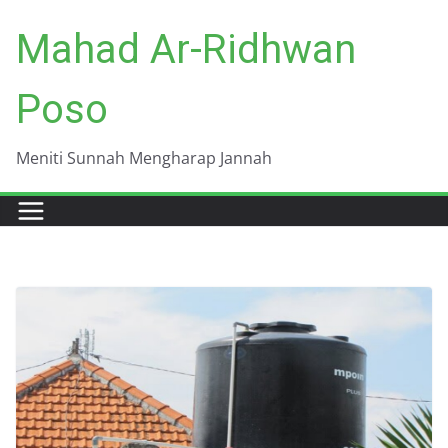
Skip
Mahad Ar-Ridhwan
to
content
Poso
Meniti Sunnah Mengharap Jannah