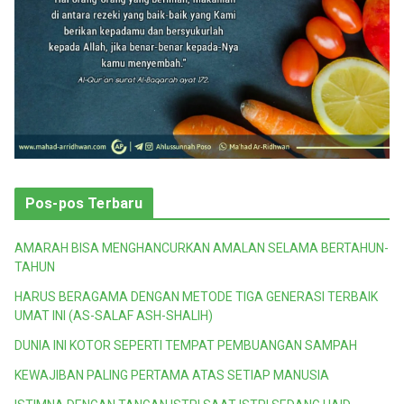
Pos-pos Terbaru
AMARAH BISA MENGHANCURKAN AMALAN SELAMA BERTAHUN-
TAHUN
HARUS BERAGAMA DENGAN METODE TIGA GENERASI TERBAIK
UMAT INI (AS-SALAF ASH-SHALIH)
DUNIA INI KOTOR SEPERTI TEMPAT PEMBUANGAN SAMPAH
KEWAJIBAN PALING PERTAMA ATAS SETIAP MANUSIA