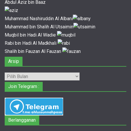
Abdul Aziz bin Baaz
Muhammad Nashiruddin Al Albani
Muhammad bin Shalih Al Utsaimin
Muqbil bin Hadi Al Wadie
Rabi bin Hadi Al Madkhali
Shalih bin Fauzan Al Fauzan
Arsip
Arsip
Join Telegram :
Berlangganan