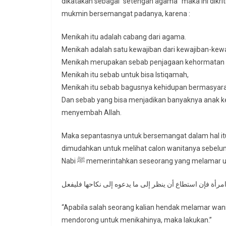
dikatakan sebagai “setengah agama” maka ini dikrit
mukmin bersemangat padanya, karena :
Menikah itu adalah cabang dari agama.
Menikah adalah satu kewajiban dari kewajiban-kewa
Menikah merupakan sebab penjagaan kehormatan 
Menikah itu sebab untuk bisa Istiqamah,
Menikah itu sebab bagusnya kehidupan bermasyara
Dan sebab yang bisa menjadikan banyaknya anak 
menyembah Allah.
Maka sepantasnya untuk bersemangat dalam hal itu.
dimudahkan untuk melihat calon wanitanya sebelum
Nabi ﷺ memerintahkan seseorang yang melamar
“Apabila salah seorang kalian hendak melamar wan
mendorong untuk menikahinya, maka lakukan.”