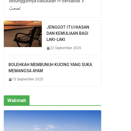
sesungguhnya Rasulullah ﷺ bersabda: لا
تَصحبُ
JENGGOT ITU HIASAN
DAN KEMULIAAN BAGI
LAKI-LAKI
22 September 2025
BOLEHKAH MEMBUNUH KUCING YANG SUKA
MEMANGSA AYAM
15 September 2025
Walimah