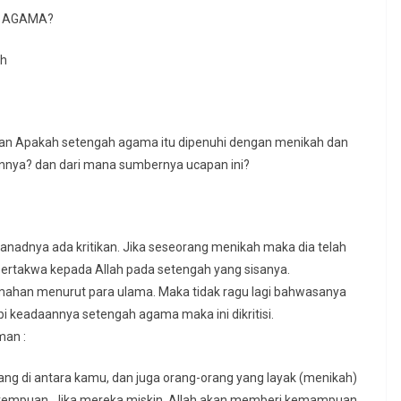
H AGAMA?
ah
n Apakah setengah agama itu dipenuhi dengan menikah dan
innya? dan dari mana sumbernya ucapan ini?
rtakwa kepada Allah pada setengah yang sisanya.
kelemahan menurut para ulama. Maka tidak ragu lagi bahwasanya
pi keadaannya setengah agama maka ini dikritisi.
man :
g di antara kamu, dan juga orang-orang yang layak (menikah)
erempuan. Jika mereka miskin, Allah akan memberi kemampuan