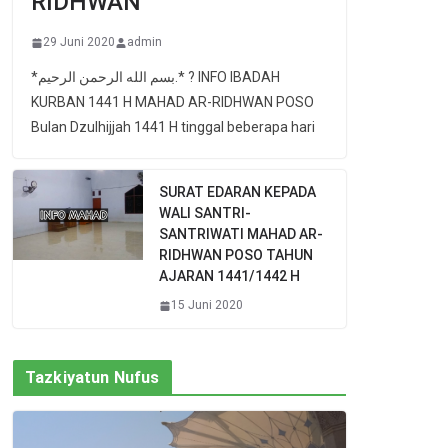
RIDHWAN
29 Juni 2020
admin
*بسم الله الرحمن الرحيم.* ? INFO IBADAH
KURBAN 1441 H MAHAD AR-RIDHWAN POSO
Bulan Dzulhijjah 1441 H tinggal beberapa hari
SURAT EDARAN KEPADA
WALI SANTRI-
SANTRIWATI MAHAD AR-
RIDHWAN POSO TAHUN
AJARAN 1441/1442 H
15 Juni 2020
Tazkiyatun Nufus