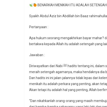
BENARKAH MENIKAH ITU ADALAH SETENGA
Syaikh Abdul Aziz bin Abdillah bin Baaz rahimahull
Pertanyaan :
Apa hukum seorang mengakhirkan bayar mahar? da
bertakwa kepada Allah itu adalah setengah yang la
Jawaban :
Diriwayatkan dari Nabi ﷺ hadits tentang ini, dalam sanadnya ada kritikan. Jika seseorang menikah maka dia telah
meraih setengah agamanya, maka hendaknya dia be
Dan hadits ini ini jalan-jalannya tidak lepas dari 
menikah itu adalah perkara yang penting, akan teta
Akan tetapi itu adalah hal yang penting, Allah berfir
“Dan nikahkanlah orang-orang yang masih membujan
dari hamba-hamba sahayamu yang laki-laki dan p