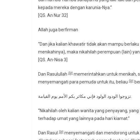
kepada mereka dengan karunia-Nya.”
[QS. An Nur 32]
Allah juga berfirman
“Dan jika kalian khawatir tidak akan mampu berlaku
menikahinya), maka nikahilah perempuan (lain) yang
[QS. An-Nisa 3]
Dan Rasulullah ﷺ memerintahkan untuk menikah, sebagaimana engkau telah mendengar, dan beliau
menyemangati par
تزوجوا الودود الولود فإني مكاثر بكم الأمم يوم القيامة.
“Nikahilah oleh kalian wanita yang penyayang, yan
terhadap umat yang lainnya pada hari kiamat.”
Dan Rasul ﷺ menyemangati dan mendorong untuk menikah, sebagaimana yang Allah perintahkan. Akan tetapi