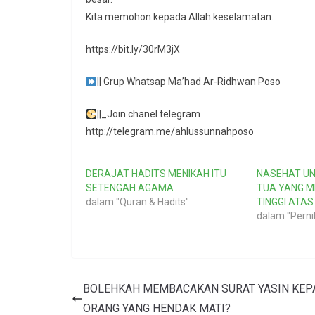
Kita memohon kepada Allah keselamatan.
https://bit.ly/30rM3jX
|| Grup Whatsap Ma’had Ar-Ridhwan Poso
||_Join chanel telegram
http://telegram.me/ahlussunnahposo
DERAJAT HADITS MENIKAH ITU
NASEHAT U
SETENGAH AGAMA
TUA YANG 
dalam "Quran & Hadits"
TINGGI ATAS
dalam "Perni
BOLEHKAH MEMBACAKAN SURAT YASIN KEP
ORANG YANG HENDAK MATI?