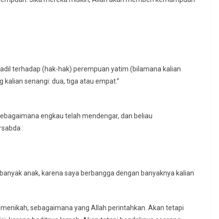
 adil terhadap (hak-hak) perempuan yatim (bilamana kalian
 kalian senangi: dua, tiga atau empat.”
a pemuda untuk itu, beliau ﷺ bersabda :
g banyak anak, karena saya berbangga dengan banyaknya kalian