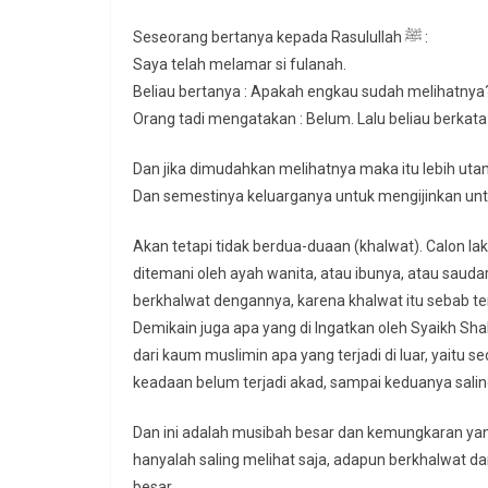
Seseorang bertanya kepada Rasulullah ﷺ :
Saya telah melamar si fulanah.
Beliau bertanya : Apakah engkau sudah melihatnya
Orang tadi mengatakan : Belum. Lalu beliau berkata :
Dan jika dimudahkan melihatnya maka itu lebih uta
Dan semestinya keluarganya untuk mengijinkan untu
Akan tetapi tidak berdua-duaan (khalwat). Calon lak
ditemani oleh ayah wanita, atau ibunya, atau saudar
berkhalwat dengannya, karena khalwat itu sebab ter
Demikain juga apa yang di Ingatkan oleh Syaikh Sh
dari kaum muslimin apa yang terjadi di luar, yaitu 
keadaan belum terjadi akad, sampai keduanya salin
Dan ini adalah musibah besar dan kemungkaran yang
hanyalah saling melihat saja, adapun berkhalwat d
besar.