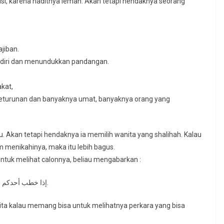
isi, karena haditnya lemah. Akan tetapi hendaknya seorang
jiban.
diri dan menundukkan pandangan.
kat,
keturunan dan banyaknya umat, banyaknya orang yang
 Akan tetapi hendaknya ia memilih wanita yang shalihah. Kalau
 menikahinya, maka itu lebih bagus.
 untuk melihat calonnya, beliau mengabarkan :
إذا خطب أحدكم امرأة فإن استطاع أن ينظر إلى ما يدعوه إلى نكاحها فليفعل.
ita kalau memang bisa untuk melihatnya perkara yang bisa