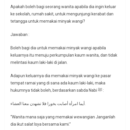
Apakah boleh bagi seorang wanita apabila dia ingin keluar
ke sekolah, rumah sakit, untuk mengunjungi kerabat dan
tetangga untuk memakai minyak wangi?
Jawaban :
Boleh bagi dia untuk memakai minyak wangi apabila
keluarnya itu menuju perkumpulan kaum wanita, dan tidak
melintasi kaum laki-laki di jalan.
Adapun keluarnya dia memakai minyak wangi ke pasar
tempat ramai yang di sana ada kaum laki-laki, maka
hukumnya tidak boleh, berdasarkan sabda Nabi ﷺ :
أيما امرأة أصابت بخورا فلا تشهدن معنا العشاء.
“Wanita mana saja yang memakai wewangian Janganlah
dia ikut salat Isya bersama kami.”