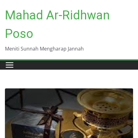
Skip
Mahad Ar-Ridhwan
to
content
Poso
Meniti Sunnah Mengharap Jannah