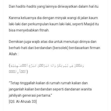
Dan hadits-hadits yang lainnya diriwayatkan dalam hal itu.
Karena keluarnya dia dengan minyak wangi di jalan kaum
laki-laki dan perkumpulan kaum laki-laki, seperti Masjid itu
bisa menyebabkan fitnah.
Demikian juga wajib atas dia untuk menutupi dirinya dan
berhati-hati dari berdandan (bersolek) berdasarkan firman
Allah :
(وَقَرۡنَ فِی بُیُوتِكُنَّ وَلَا تَبَرَّجۡنَ تَبَرُّجَ ٱلۡجَـٰهِلِیَّةِ
ٱلۡأُولَىٰۖ)
“Tetap tinggallah kalian di rumah rumah kalian dan
janganlah kalian berdandan seperti dandanan wanita
jahiliyah generasi pertama.”
[QS. Al-Ahzab 33]