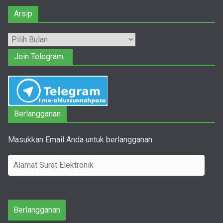
Arsip
Arsip
Join Telegram :
Berlangganan
Masukkan Email Anda untuk berlangganan
A
l
a
m
Berlangganan
a