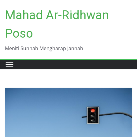
Skip
Mahad Ar-Ridhwan
to
content
Poso
Meniti Sunnah Mengharap Jannah