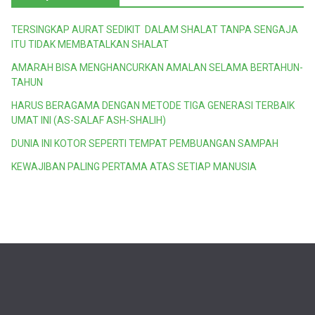
TERSINGKAP AURAT SEDIKIT DALAM SHALAT TANPA SENGAJA
ITU TIDAK MEMBATALKAN SHALAT
AMARAH BISA MENGHANCURKAN AMALAN SELAMA BERTAHUN-
TAHUN
HARUS BERAGAMA DENGAN METODE TIGA GENERASI TERBAIK
UMAT INI (AS-SALAF ASH-SHALIH)
DUNIA INI KOTOR SEPERTI TEMPAT PEMBUANGAN SAMPAH
KEWAJIBAN PALING PERTAMA ATAS SETIAP MANUSIA