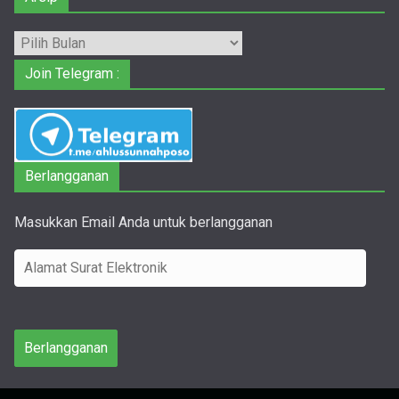
Arsip
Join Telegram :
Berlangganan
Masukkan Email Anda untuk berlangganan
A
l
a
m
Berlangganan
a
t