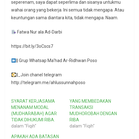
seperenam, saya dapat seperlima dan sisanya untukmu
wahai orang yang bekerja. Ini semua tidak mengapa. Atau
keuntungan sama diantara kita, tidak mengapa. Naam.
Fatwa Nur ala Ad-Darbi
https://bit.ly/3oCscs7
|| Grup Whatsap Ma’had Ar-Ridhwan Poso
||_Join chanel telegram
http://telegram.me/ahlussunnahposo
SYARAT KERJASAMA
YANG MEMBEDAKAN
MENANAM MODAL
TRANSAKSI
(MUDHARABAH) AGAR
MUDHOROBAH DENGAN
TIDAK DIHUKUMI RIBA.
RIBA
dalam "Fiqih"
dalam "Fiqih"
APAKAH ADA BATASAN