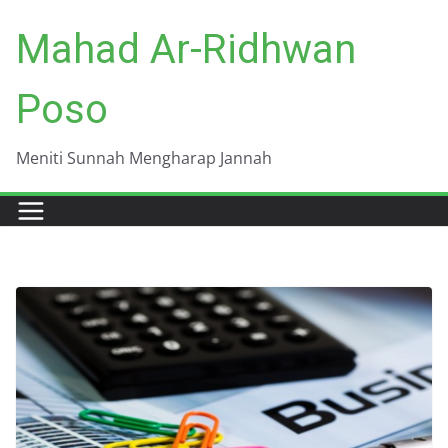
Skip
Mahad Ar-Ridhwan
to
content
Poso
Meniti Sunnah Mengharap Jannah