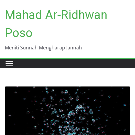
Skip
Mahad Ar-Ridhwan
to
content
Poso
Meniti Sunnah Mengharap Jannah