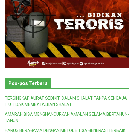
Pos-pos Terbaru
TERSINGKAP AURAT SEDIKIT DALAM SHALAT TANPA SENGAJA
ITU TIDAK MEMBATALKAN SHALAT
AMARAH BISA MENGHANCURKAN AMALAN SELAMA BERTAHUN-
TAHUN
HARUS BERAGAMA DENGAN METODE TIGA GENERASI TERBAIK