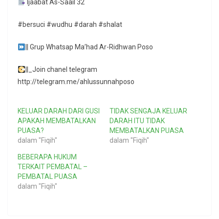
Ijaabat As-Saail 32
#bersuci #wudhu #darah #shalat
|| Grup Whatsap Ma’had Ar-Ridhwan Poso
||_Join chanel telegram
http://telegram.me/ahlussunnahposo
KELUAR DARAH DARI GUSI
TIDAK SENGAJA KELUAR
APAKAH MEMBATALKAN
DARAH ITU TIDAK
PUASA?
MEMBATALKAN PUASA
dalam "Fiqih"
dalam "Fiqih"
BEBERAPA HUKUM
TERKAIT PEMBATAL –
PEMBATAL PUASA
dalam "Fiqih"