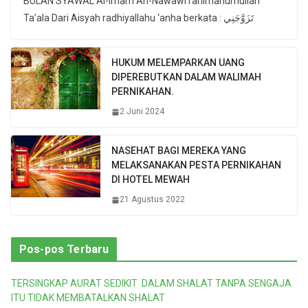
BULAN SYAWAL Al-Imam An-Nawawi rahimahumullah
Ta’ala Dari Aisyah radhiyallahu ‘anha berkata : تَزَوَّجَنِي
HUKUM MELEMPARKAN UANG
DIPEREBUTKAN DALAM WALIMAH
PERNIKAHAN.
2 Juni 2024
NASEHAT BAGI MEREKA YANG
MELAKSANAKAN PESTA PERNIKAHAN
DI HOTEL MEWAH
21 Agustus 2022
Pos-pos Terbaru
TERSINGKAP AURAT SEDIKIT DALAM SHALAT TANPA SENGAJA
ITU TIDAK MEMBATALKAN SHALAT