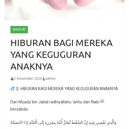
NASEHAT
HIBURAN BAGI MEREKA
YANG KEGUGURAN
ANAKNYA
2 Desember 2020
admin
HIBURAN BAGI MEREKA YANG KEGUGURAN ANAKNYA
Dari Muadz bin Jabal radhiyallahu ‘anhu dari Nabi ﷺ
bersabda :
وَالَّذِي نَفْسِي بِيَدِهِ إِنَّ السِّقْطَ لَيَجُرُّ أُمَّهُ بِسَرَرِهِ إِلَى الْجَنَّةِ إِذَا احْتَسَبَتْهُ.