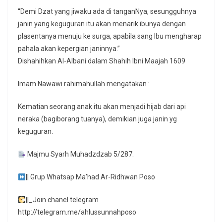
“Demi Dzat yang jiwaku ada di tanganNya, sesungguhnya
janin yang keguguran itu akan menarik ibunya dengan
plasentanya menuju ke surga, apabila sang Ibu mengharap
pahala akan kepergian janinnya.”
Dishahihkan Al-Albani dalam Shahih Ibni Maajah 1609
Imam Nawawi rahimahullah mengatakan :
Kematian seorang anak itu akan menjadi hijab dari api
neraka (bagiborang tuanya), demikian juga janin yg
keguguran.
Majmu Syarh Muhadzdzab 5/287.
|| Grup Whatsap Ma’had Ar-Ridhwan Poso
||_Join chanel telegram
http://telegram.me/ahlussunnahposo