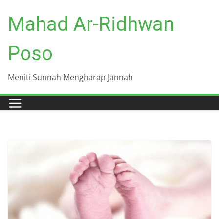
Skip
Mahad Ar-Ridhwan
to
content
Poso
Meniti Sunnah Mengharap Jannah