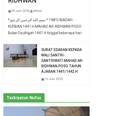
RIDHWAN
29 Juni 2020
admin
*بسم الله الرحمن الرحيم.* ? INFO IBADAH
KURBAN 1441 H MAHAD AR-RIDHWAN POSO
Bulan Dzulhijjah 1441 H tinggal beberapa hari
SURAT EDARAN KEPADA
WALI SANTRI-
SANTRIWATI MAHAD AR-
RIDHWAN POSO TAHUN
AJARAN 1441/1442 H
15 Juni 2020
Tazkiyatun Nufus