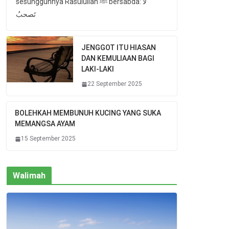
sesungguhnya Rasulullah ﷺ bersabda: لا
تَصحبُ
JENGGOT ITU HIASAN
DAN KEMULIAAN BAGI
LAKI-LAKI
22 September 2025
BOLEHKAH MEMBUNUH KUCING YANG SUKA
MEMANGSA AYAM
15 September 2025
Walimah