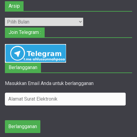
Arsip
Arsip
Join Telegram :
Berlangganan
Masukkan Email Anda untuk berlangganan
A
l
a
m
Berlangganan
a