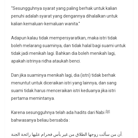
“Sesungguhnya syarat yang paling berhak untuk kalian
penuhi adalah syarat yang dengannya dihalalkan untuk
kalian kemaluan-kemaluan wanita.”
Adapun kalau tidak mempersyaratkan, maka istri tidak
boleh melarang suaminya, dan tidak halal bagi suami untuk
tidak jadi menikah lagi. Bahkan dia boleh menikah lagi,
apakah istrinya ridha ataukah benci.
Dan jika suaminya menikah lagi, dia (istri) tidak berhak
menuntut untuk diceraikan istri yang lainnya, dan sang
suami tidak harus menceraikan istri keduanya jika istri
pertama memintanya.
Karena sesungguhnya telah ada hadits dari Nabi ﷺ
bahwasanya beliau bersabda :
أن من سألت زوجها الطلاق من غير بأس فحرام عليها رائحة الجنة.