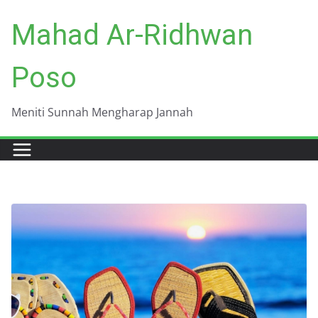
Skip
Mahad Ar-Ridhwan
to
content
Poso
Meniti Sunnah Mengharap Jannah