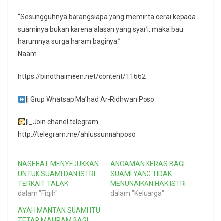
“Sesungguhnya barangsiapa yang meminta cerai kepada
suaminya bukan karena alasan yang syar’i, maka bau
harumnya surga haram baginya.”
Naam.
https://binothaimeen.net/content/11662
|| Grup Whatsap Ma’had Ar-Ridhwan Poso
||_Join chanel telegram
http://telegram.me/ahlussunnahposo
NASEHAT MENYEJUKKAN
ANCAMAN KERAS BAGI
UNTUK SUAMI DAN ISTRI
SUAMI YANG TIDAK
TERKAIT TALAK
MENUNAIKAN HAK ISTRI
dalam "Fiqih"
dalam "Keluarga"
AYAH MANTAN SUAMI ITU
TETAP MAHRAM BAGI