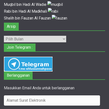
Muqbil bin Hadi Al Wadie
Rabi bin Hadi Al Madkhali
Shalih bin Fauzan Al Fauzan
Arsip
Arsip
Join Telegram :
Berlangganan
Masukkan Email Anda untuk berlangganan
A
l