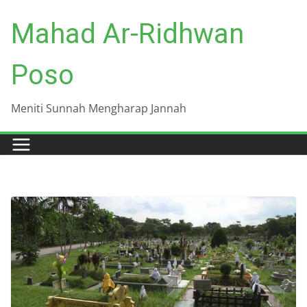
Skip
Mahad Ar-Ridhwan
to
content
Poso
Meniti Sunnah Mengharap Jannah