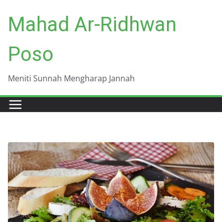
Skip
Mahad Ar-Ridhwan
to
content
Poso
Meniti Sunnah Mengharap Jannah