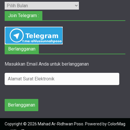
Arsip
Join Telegram :
Berlangganan
Masukkan Email Anda untuk berlangganan
A
l
a
m
Berlangganan
a
t
Copyright © 2026
Mahad Ar-Ridhwan Poso
. Powered by
ColorMag
S