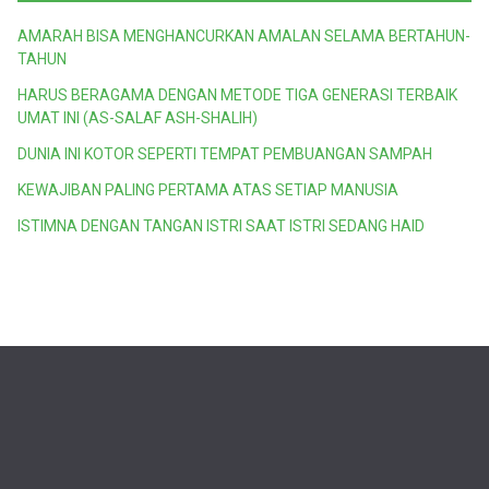
AMARAH BISA MENGHANCURKAN AMALAN SELAMA BERTAHUN-
TAHUN
HARUS BERAGAMA DENGAN METODE TIGA GENERASI TERBAIK
UMAT INI (AS-SALAF ASH-SHALIH)
DUNIA INI KOTOR SEPERTI TEMPAT PEMBUANGAN SAMPAH
KEWAJIBAN PALING PERTAMA ATAS SETIAP MANUSIA
ISTIMNA DENGAN TANGAN ISTRI SAAT ISTRI SEDANG HAID