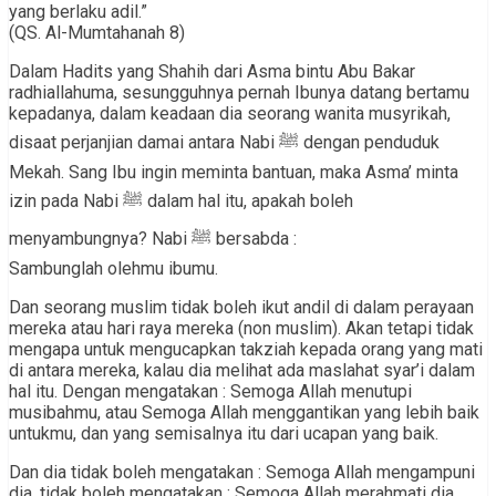
yang berlaku adil.”
(QS. Al-Mumtahanah 8)
Dalam Hadits yang Shahih dari Asma bintu Abu Bakar
radhiallahuma, sesungguhnya pernah Ibunya datang bertamu
kepadanya, dalam keadaan dia seorang wanita musyrikah,
disaat perjanjian damai antara Nabi ﷺ dengan penduduk
Mekah. Sang Ibu ingin meminta bantuan, maka Asma’ minta
izin pada Nabi ﷺ dalam hal itu, apakah boleh
menyambungnya? Nabi ﷺ bersabda :
Sambunglah olehmu ibumu.
Dan seorang muslim tidak boleh ikut andil di dalam perayaan
mereka atau hari raya mereka (non muslim). Akan tetapi tidak
mengapa untuk mengucapkan takziah kepada orang yang mati
di antara mereka, kalau dia melihat ada maslahat syar’i dalam
hal itu. Dengan mengatakan : Semoga Allah menutupi
musibahmu, atau Semoga Allah menggantikan yang lebih baik
untukmu, dan yang semisalnya itu dari ucapan yang baik.
Dan dia tidak boleh mengatakan : Semoga Allah mengampuni
dia, tidak boleh mengatakan : Semoga Allah merahmati dia.