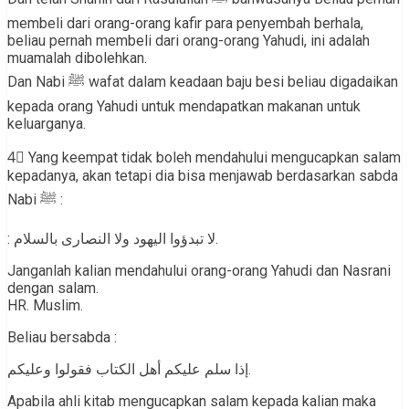
membeli dari orang-orang kafir para penyembah berhala,
beliau pernah membeli dari orang-orang Yahudi, ini adalah
muamalah dibolehkan.
Dan Nabi ﷺ wafat dalam keadaan baju besi beliau digadaikan
kepada orang Yahudi untuk mendapatkan makanan untuk
keluarganya.
4⃣ Yang keempat tidak boleh mendahului mengucapkan salam
kepadanya, akan tetapi dia bisa menjawab berdasarkan sabda
Nabi ﷺ :
: لا تبدؤوا اليهود ولا النصارى بالسلام.
Janganlah kalian mendahului orang-orang Yahudi dan Nasrani
dengan salam.
HR. Muslim.
Beliau bersabda :
إذا سلم عليكم أهل الكتاب فقولوا وعليكم.
Apabila ahli kitab mengucapkan salam kepada kalian maka