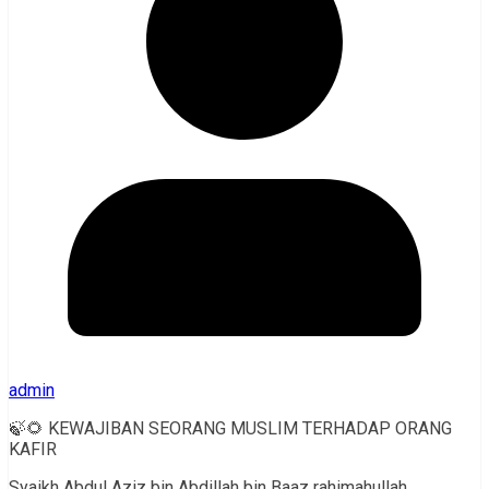
admin
🍃🌻 KEWAJIBAN SEORANG MUSLIM TERHADAP ORANG
KAFIR
Syaikh Abdul Aziz bin Abdillah bin Baaz rahimahullah