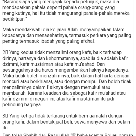
“Barangsiapa yang mengajak kepada petunjuk, maka dia
mendapatkan pahala seperti pahala orang-orang yang
mengikutinya, hal itu tidak mengurangi pahala-pahala mereka
sedikitpun.”
Maka mendakwahi dia ke jalan Allah, menyampaikan Islam
kepadanya dan menasehatinya, termasuk perkara yang paling
penting termasuk ibadah yang paling afdhal.
2⃣ Yang kedua tidak menzalimi orang kafir, baik terhadap
dirinya, hartanya dan kehormatannya, apabila dia adalah kafir
dzimmi, kafir musta’man atau kafir mu’aahad. Dan
sesungguhnya dia harus mengembalikan haknya kepadanya.
Maka tidak boleh menzaliminya, baik dalam hal harta dengan
mencuri atau berkhianat, atau dengan menipu. Dan boleh tidak
menzaliminya dalam fisiknya dengan memukul atau
membunuh. Karena keadaan dia sebagai kafir mu’ahad atau
kafir dzimmi di negeri ini, atau kafir musta’man itu jadi
pelindung baginya.
3⃣ Yang ketiga tidak terlarang untuk bermuamalah dengan
orang kafir, dalam bentuk jual beli, sewa menyewa dan selain
itu.
Dan telah Shahih dari Rasulullah ﷺ bahwasanya Beliau pernah