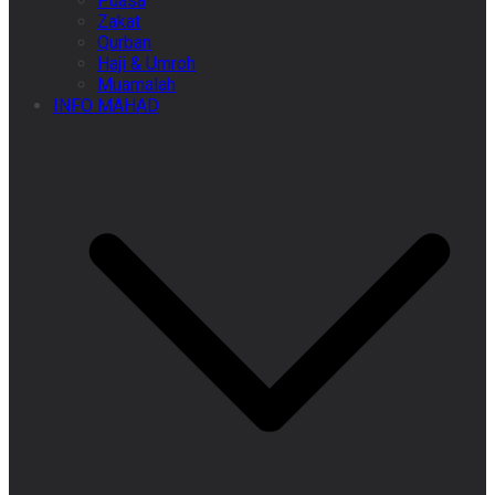
Puasa
Zakat
Qurban
Haji & Umroh
Muamalah
INFO MAHAD