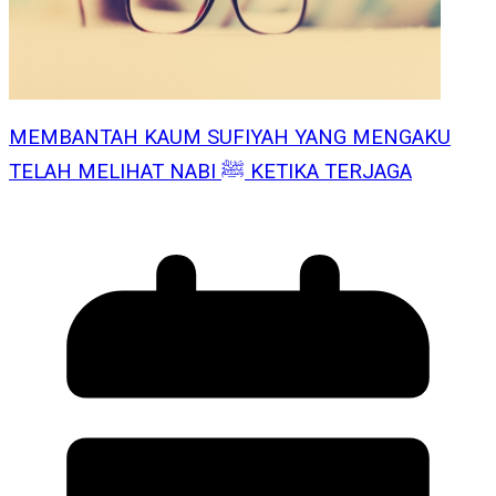
MEMBANTAH KAUM SUFIYAH YANG MENGAKU
TELAH MELIHAT NABI ﷺ KETIKA TERJAGA