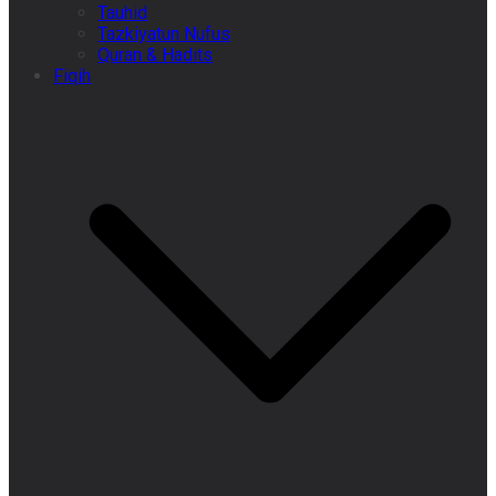
Tauhid
Tazkiyatun Nufus
Quran & Hadits
Fiqih