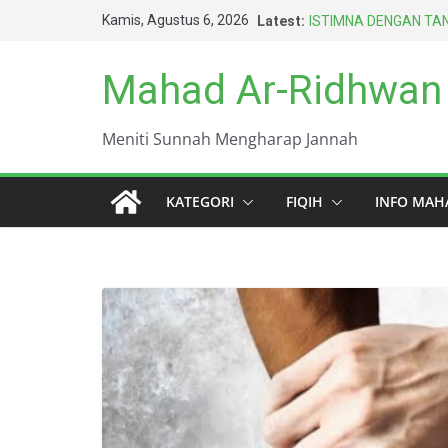
Skip
Kamis, Agustus 6, 2026
Latest:
ISTIMNA DENGAN TAN
to
AMARAH BISA MENG
BERTAHUN-TAHUN
content
Mahad Ar-Ridhwan
HARUS BERAGAMA D
TERBAIK UMAT INI (
DUNIA INI KOTOR S
Meniti Sunnah Mengharap Jannah
KEWAJIBAN PALING 
KATEGORI
FIQIH
INFO MAH