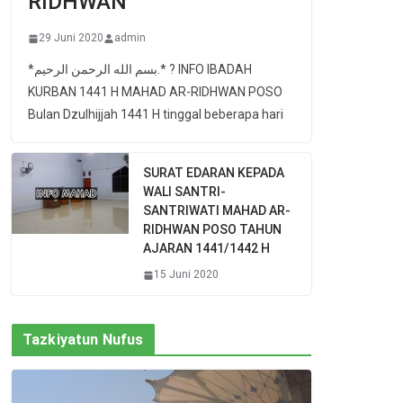
RIDHWAN
29 Juni 2020
admin
*بسم الله الرحمن الرحيم.* ? INFO IBADAH
KURBAN 1441 H MAHAD AR-RIDHWAN POSO
Bulan Dzulhijjah 1441 H tinggal beberapa hari
SURAT EDARAN KEPADA
WALI SANTRI-
SANTRIWATI MAHAD AR-
RIDHWAN POSO TAHUN
AJARAN 1441/1442 H
15 Juni 2020
Tazkiyatun Nufus