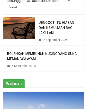
sesungguhnya Rasulullah ﷺ bersabda: لا
تَصحبُ
JENGGOT ITU HIASAN
DAN KEMULIAAN BAGI
LAKI-LAKI
22 September 2025
BOLEHKAH MEMBUNUH KUCING YANG SUKA
MEMANGSA AYAM
15 September 2025
Walimah