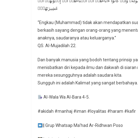
ُولَهُۥ وَلَوۡ كَانُوٓاْ ءَابَآءَهُمۡ أَوۡ أَبۡنَآءَهُمۡ أَوۡ إِخۡوَٰنَهُمۡ أَوۡ
عَشِيرَتَهُمۡۚ
“Engkau (Muhammad) tidak akan mendapatkan suatu
berkasih sayang dengan orang-orang yang menentan
anaknya, saudaranya atau keluarganya.”
QS. Al-Mujadilah 22.
Dan banyak manusia yang bodoh tentang prinsip ya
menisbatkan diri kepada ilmu dan dakwah di siara
mereka sesungguhnya adalah saudara kita.
Sungguh ini adalah Kalimat yang sangat berbahaya.
Al-Wala Wa Al-Bara 4-5.
#akidah #manhaj #iman #loyalitas #haram #kafir
|| Grup Whatsap Ma’had Ar-Ridhwan Poso