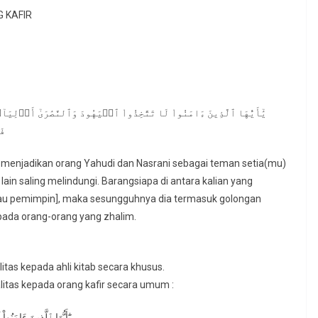
 KAFIR
فَ
 menjadikan orang Yahudi dan Nasrani sebagai teman setia(mu)
ain saling melindungi. Barangsiapa di antara kalian yang
atau pemimpin], maka sesungguhnya dia termasuk golongan
pada orang-orang yang zhalim.
tas kepada ahli kitab secara khusus.
litas kepada orang kafir secara umum :
يَٰٓأَيُّهَا ٱلَّذِينَ ءَامَن