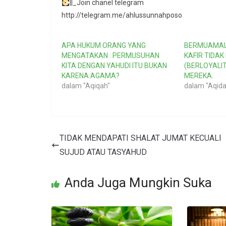
||_Join chanel telegram
http://telegram.me/ahlussunnahposo
APA HUKUM ORANG YANG
BERMUAMAL
MENGATAKAN : PERMUSUHAN
KAFIR TIDA
KITA DENGAN YAHUDI ITU BUKAN
(BERLOYALI
KARENA AGAMA?
MEREKA.
dalam "Aqiqah"
dalam "Aqida
TIDAK MENDAPATI SHALAT JUMAT KECUALI
SUJUD ATAU TASYAHUD
Anda Juga Mungkin Suka