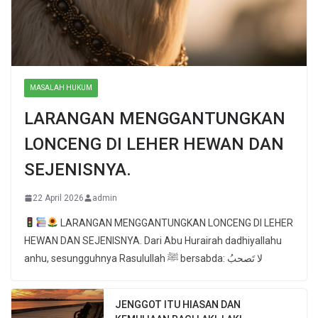
MASALAH HUKUM
LARANGAN MENGGANTUNGKAN
LONCENG DI LEHER HEWAN DAN
SEJENISNYA.
22 April 2026
admin
LARANGAN MENGGANTUNGKAN LONCENG DI LEHER
HEWAN DAN SEJENISNYA. Dari Abu Hurairah dadhiyallahu
anhu, sesungguhnya Rasulullah ﷺ bersabda: لا تَصحبُ
JENGGOT ITU HIASAN DAN