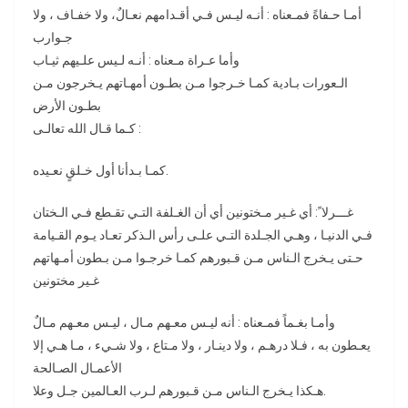
أمـا حـفاةً فمـعناه : أنـه ليـس فـي أقـدامهم نعـالٌ، ولا خفـاف ، ولا
جـوارب
وأما عـراة مـعناه : أنـه لـيس علـيهم ثيـاب
الـعورات بـادية كمـا خـرجوا مـن بطـون أمهـاتهم يـخرجون مـن
بطـون الأرض
كـما قـال الله تعالـى :
كمـا بـدأنا أول خـلقٍ نعـيده.
غـــرلا ً: أي غـير مـختونين أي أن الغـلفة التـي تقـطع فـي الـختان
فـي الدنيـا ، وهـي الجـلدة التـي علـى رأس الـذكر تعـاد يـوم القـيامة
حـتى يـخرج الـناس مـن قـبورهم كمـا خرجـوا مـن بـطون أمـهاتهم
غـير مختونين
وأمـا بغـماً فمـعناه : أنه ليـس معـهم مـال ، ليـس معـهم مـالٌ
يعـطون به ، فـلا درهـم ، ولا دينـار ، ولا مـتاع ، ولا شـيء ، مـا هـي إلا
الأعمـال الصـالحة
هـكذا يـخرج الـناس مـن قـبورهم لـرب العـالمين جـل وعلا.