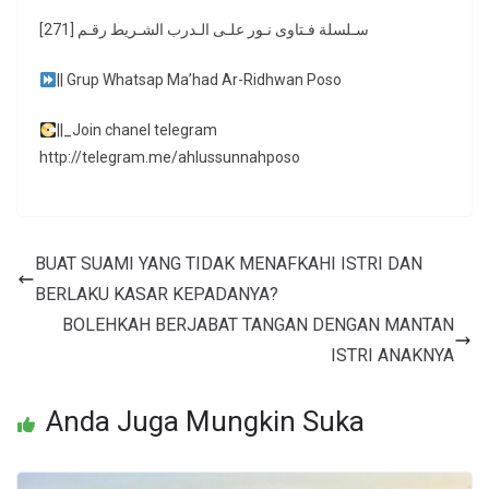
سـلسلة فـتاوى نـور علـى الـدرب الشـريط رقـم [271]
|| Grup Whatsap Ma’had Ar-Ridhwan Poso
||_Join chanel telegram
http://telegram.me/ahlussunnahposo
BUAT SUAMI YANG TIDAK MENAFKAHI ISTRI DAN
BERLAKU KASAR KEPADANYA?
BOLEHKAH BERJABAT TANGAN DENGAN MANTAN
ISTRI ANAKNYA
Anda Juga Mungkin Suka