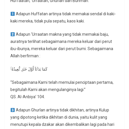
Huffaatan, ‘Urraatan, Ghurlan dan Buhman.
Adapun Huffatan artinya tidak memakai sendal di kaki-
kaki mereka, tidak pula sepatu, kaos kaki.
Adapun ‘Urraatan makna yang tidak memakai baju,
auratnya terlihat sebagaimana mereka keluar dari perut
ibu-ibunya, mereka keluar dari perut bumi. Sebagaimana
Allah berfirman :
كَمَا بَدَأۡنَآ أَوَّلَ خَلۡقٖ نُّعِيدُهُۥۚ
“Sebagaimana Kami telah memulai penciptaan pertama,
begitulah Kami akan mengulanginya lagi.”
QS. Al-Anbiya’ 104.
Adapun Ghurlan artinya tidak dikhitan, artinya Kulup
yang dipotong ketika dikhitan di dunia, yaitu kulit yang
menutupi kepala dzakar akan dikembalikan lagi pada hari