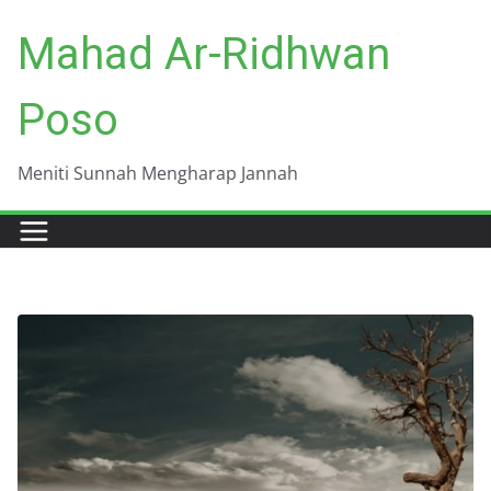
Skip
Mahad Ar-Ridhwan
to
content
Poso
Meniti Sunnah Mengharap Jannah