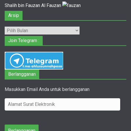
Shalih bin Fauzan Al Fauzan
Arsip
Arsip
Join Telegram :
Berlangganan
Masukkan Email Anda untuk berlangganan
A
l
a
m
Berlangganan