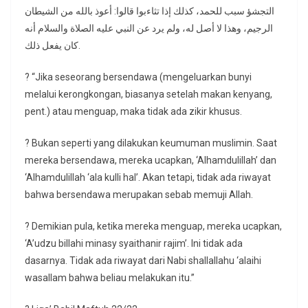
التجشؤ سبب للحمد، كذلك إذا تثاءبوا قالوا: أعوذ بالله من الشيطان
الرجيم، وهذا لا أصل له، ولم يرد عن النبي عليه الصلاة والسلام أنه
كان يفعل ذلك.
? “Jika seseorang bersendawa (mengeluarkan bunyi
melalui kerongkongan, biasanya setelah makan kenyang,
pent.) atau menguap, maka tidak ada zikir khusus.
? Bukan seperti yang dilakukan keumuman muslimin. Saat
mereka bersendawa, mereka ucapkan, ‘Alhamdulillah’ dan
‘Alhamdulillah ‘ala kulli hal’. Akan tetapi, tidak ada riwayat
bahwa bersendawa merupakan sebab memuji Allah.
? Demikian pula, ketika mereka menguap, mereka ucapkan,
‘A’udzu billahi minasy syaithanir rajim’. Ini tidak ada
dasarnya. Tidak ada riwayat dari Nabi shallallahu ‘alaihi
wasallam bahwa beliau melakukan itu.”