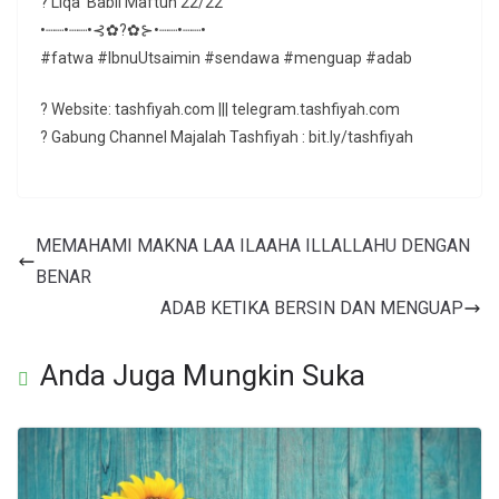
? Liqa’ Babil Maftuh 22/22
•┈┈•┈┈•⊰✿?✿⊱•┈┈•┈┈•
#fatwa #IbnuUtsaimin #sendawa #menguap #adab
? Website: tashfiyah.com ||| telegram.tashfiyah.com
? Gabung Channel Majalah Tashfiyah : bit.ly/tashfiyah
MEMAHAMI MAKNA LAA ILAAHA ILLALLAHU DENGAN
BENAR
ADAB KETIKA BERSIN DAN MENGUAP
Anda Juga Mungkin Suka