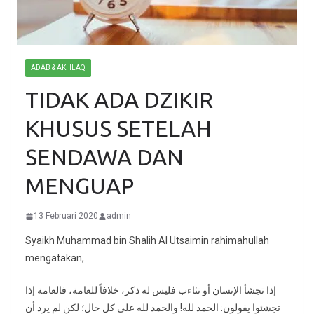
ADAB & AKHLAQ
TIDAK ADA DZIKIR
KHUSUS SETELAH
SENDAWA DAN
MENGUAP
13 Februari 2020
admin
Syaikh Muhammad bin Shalih Al Utsaimin rahimahullah
mengatakan,
إذا تجشأ الإنسان أو تثاءب فليس له ذكر، خلافاً للعامة، فالعامة إذا
تجشئوا يقولون: الحمد لله! والحمد لله على كل حال؛ لكن لم يرد أن