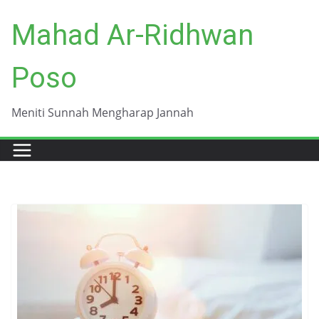
Skip
Mahad Ar-Ridhwan
to
content
Poso
Meniti Sunnah Mengharap Jannah