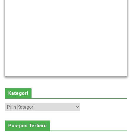
Kategori
K
a
t
Pos-pos Terbaru
e