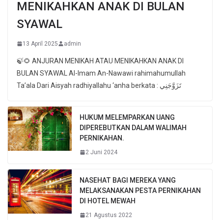
MENIKAHKAN ANAK DI BULAN
SYAWAL
13 April 2025
admin
🍃🌻 ANJURAN MENIKAH ATAU MENIKAHKAN ANAK DI
BULAN SYAWAL Al-Imam An-Nawawi rahimahumullah
Ta’ala Dari Aisyah radhiyallahu ‘anha berkata : تَزَوَّجَنِي
HUKUM MELEMPARKAN UANG
DIPEREBUTKAN DALAM WALIMAH
PERNIKAHAN.
2 Juni 2024
NASEHAT BAGI MEREKA YANG
MELAKSANAKAN PESTA PERNIKAHAN
DI HOTEL MEWAH
21 Agustus 2022