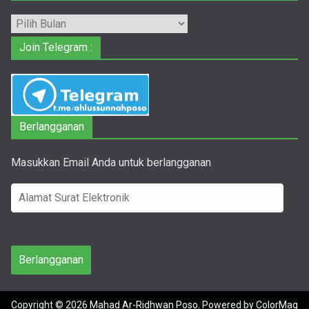
Arsip
Join Telegram :
Berlangganan
Masukkan Email Anda untuk berlangganan
A
l
a
m
Berlangganan
a
t
Copyright © 2026
Mahad Ar-Ridhwan Poso
. Powered by
ColorMag
S