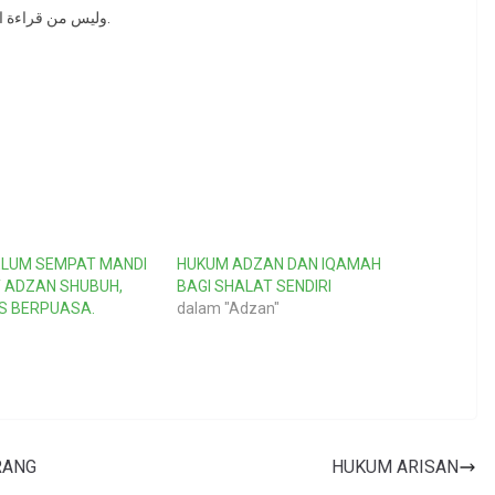
مثل بقية الأذكار … يجيب المؤذن؛ لأنه من ذكر الله ، وليس من قراءة القرآن.
ELUM SEMPAT MANDI
HUKUM ADZAN DAN IQAMAH
 ADZAN SHUBUH,
BAGI SHALAT SENDIRI
S BERPUASA.
dalam "Adzan"
HUKUM ARISAN