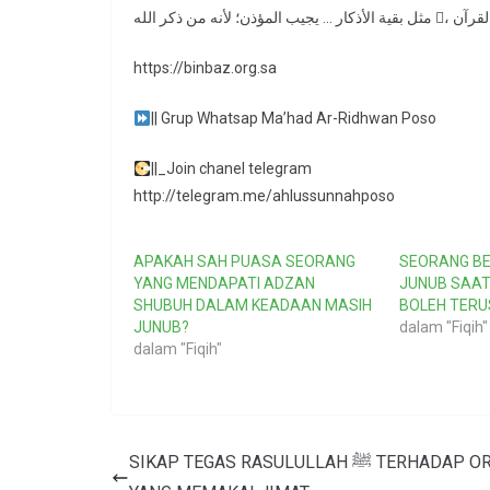
https://binbaz.org.sa
|| Grup Whatsap Ma’had Ar-Ridhwan Poso
||_Join chanel telegram
http://telegram.me/ahlussunnahposo
APAKAH SAH PUASA SEORANG
SEORANG B
YANG MENDAPATI ADZAN
JUNUB SAAT
SHUBUH DALAM KEADAAN MASIH
BOLEH TERU
JUNUB?
dalam "Fiqih"
dalam "Fiqih"
SIKAP TEGAS RASULULLAH ﷺ TERHADAP ORANG