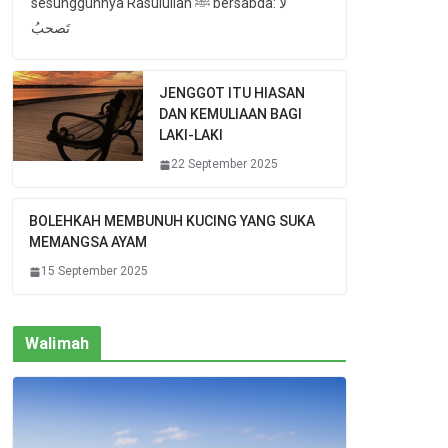
sesungguhnya Rasulullah ﷺ bersabda: لا
تَصحبُ
JENGGOT ITU HIASAN
DAN KEMULIAAN BAGI
LAKI-LAKI
22 September 2025
BOLEHKAH MEMBUNUH KUCING YANG SUKA
MEMANGSA AYAM
15 September 2025
Walimah