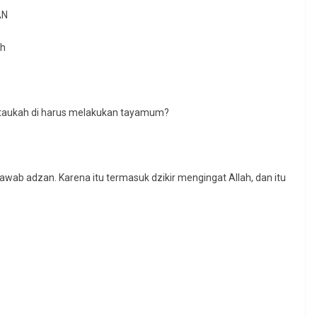
AN
ah
taukah di harus melakukan tayamum?
enjawab adzan. Karena itu termasuk dzikir mengingat Allah, dan itu