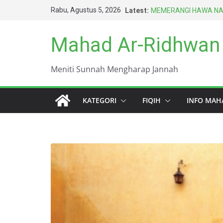
Skip
Rabu, Agustus 5, 2026
Latest:
ISTIMNA DENGAN TANG
to
MEMERANGI HAWA NAF
BERAT
content
Mahad Ar-Ridhwan
HARUS BERAGAMA DE
TERBAIK UMAT INI (A
DUNIA INI KOTOR SE
Meniti Sunnah Mengharap Jannah
KEWAJIBAN PALING P
KATEGORI
FIQIH
INFO MAH