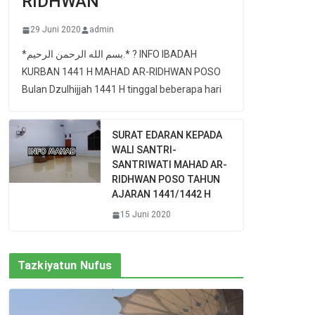
RIDHWAN
29 Juni 2020
admin
*بسم الله الرحمن الرحيم.* ? INFO IBADAH
KURBAN 1441 H MAHAD AR-RIDHWAN POSO
Bulan Dzulhijjah 1441 H tinggal beberapa hari
SURAT EDARAN KEPADA
WALI SANTRI-
SANTRIWATI MAHAD AR-
RIDHWAN POSO TAHUN
AJARAN 1441/1442 H
15 Juni 2020
Tazkiyatun Nufus