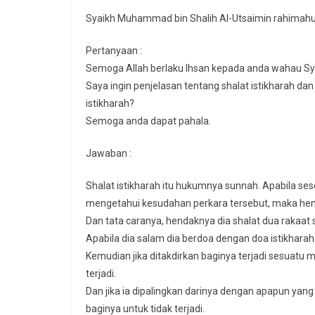
Syaikh Muhammad bin Shalih Al-Utsaimin rahimahu
Pertanyaan :
Semoga Allah berlaku Ihsan kepada anda wahau 
Saya ingin penjelasan tentang shalat istikharah da
istikharah?
Semoga anda dapat pahala.
Jawaban :
Shalat istikharah itu hukumnya sunnah. Apabila s
mengetahui kesudahan perkara tersebut, maka hend
Dan tata caranya, hendaknya dia shalat dua rakaat s
Apabila dia salam dia berdoa dengan doa istikharah
Kemudian jika ditakdirkan baginya terjadi sesuatu ma
terjadi.
Dan jika ia dipalingkan darinya dengan apapun yan
baginya untuk tidak terjadi.