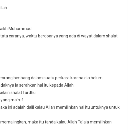
llah
Syaikh Muhammad.
n tata caranya, waktu berdoanya yang ada di wayat dalam shalat
eseorang bimbang dalam suatu perkara karena dia belum
aknya ia serahkan hal itu kepada Allah.
elain shalat fardhu.
 yang ma’ruf.
ka ini adalah dalil kalau Allah memilihkan hal itu untuknya untuk
g memalingkan, maka itu tanda kalau Allah Ta’ala memilihkan