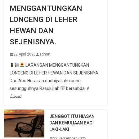
MENGGANTUNGKAN
LONCENG DI LEHER
HEWAN DAN
SEJENISNYA.
22 April 2026
admin
LARANGAN MENGGANTUNGKAN
LONCENG DI LEHER HEWAN DAN SEJENISNYA.
Dari Abu Hurairah dadhiyallahu anhu,
sesungguhnya Rasulullah ﷺ bersabda: لا
تَصحبُ
JENGGOT ITU HIASAN
DAN KEMULIAAN BAGI
LAKI-LAKI
22 September 2025