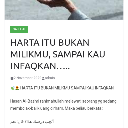
NASEHAT
HARTA ITU BUKAN
MILIKMU, SAMPAI KAU
INFAQKAN…..
2 November 2020
admin
HARTA ITU BUKAN MILIKMU SAMPAI KAU INFAQKAN
Hasan Al-Bashri rahimahullah melewati seorang yg sedang
membolak-balik uang dirham. Maka beliau berkata :
أتُحِب درهمك هذا؟ قال: نعم