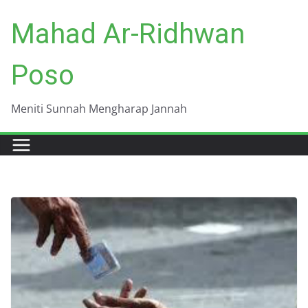
Skip
Mahad Ar-Ridhwan
to
content
Poso
Meniti Sunnah Mengharap Jannah