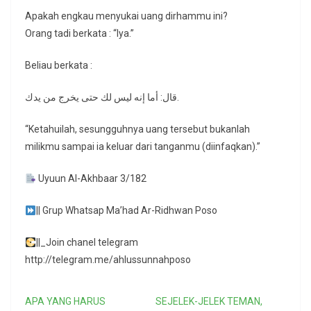
Apakah engkau menyukai uang dirhammu ini?
Orang tadi berkata : “Iya.”
Beliau berkata :
قال: أما إنه ليس لك حتى يخرج من يدك.
“Ketahuilah, sesungguhnya uang tersebut bukanlah
milikmu sampai ia keluar dari tanganmu (diinfaqkan).”
Uyuun Al-Akhbaar 3/182
|| Grup Whatsap Ma’had Ar-Ridhwan Poso
||_Join chanel telegram
http://telegram.me/ahlussunnahposo
APA YANG HARUS
SEJELEK-JELEK TEMAN,