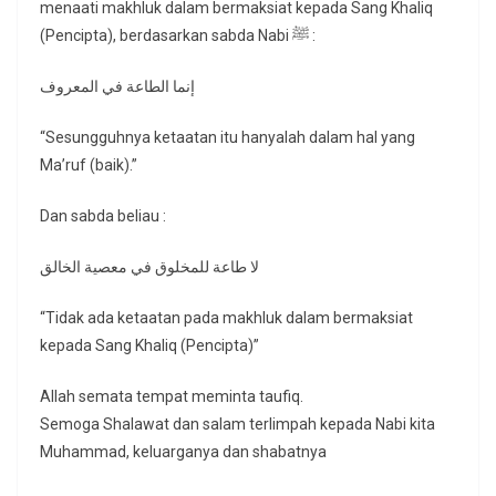
menaati makhluk dalam bermaksiat kepada Sang Khaliq
(Pencipta), berdasarkan sabda Nabi ﷺ :
إنما الطاعة في المعروف
“Sesungguhnya ketaatan itu hanyalah dalam hal yang
Ma’ruf (baik).”
Dan sabda beliau :
لا طاعة للمخلوق في معصية الخالق
“Tidak ada ketaatan pada makhluk dalam bermaksiat
kepada Sang Khaliq (Pencipta)”
Allah semata tempat meminta taufiq.
Semoga Shalawat dan salam terlimpah kepada Nabi kita
Muhammad, keluarganya dan shabatnya