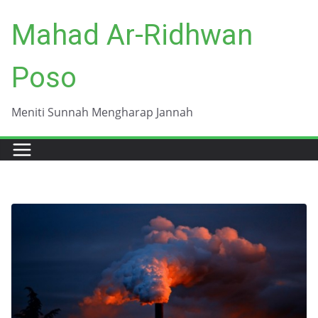
Skip
Mahad Ar-Ridhwan
to
content
Poso
Meniti Sunnah Mengharap Jannah