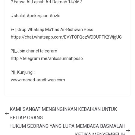
? Fatwa Al-Lajnah Ad-Daimah 14/467
#shalat #pekerjaan #rizki
⏩|| Grup Whatsap Ma’had Ar-Ridhwan Poso
https://chat.whatsapp.com/EVYFOFQozWDDUPTKBWjgUG
?||_Join chanel telegram
http://telegram.me/ahlussunnahposo
?||_Kunjungi :
www.mahad-arridhwan.com
KAMI SANGAT MENGINGINKAN KEBAIKAN UNTUK
SETIAP ORANG
HUKUM SEORANG YANG LUPA MEMBACA BASMALAH
KETIKA MENYEMBELIH