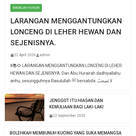
MASALAH HUKUM
LARANGAN MENGGANTUNGKAN
LONCENG DI LEHER HEWAN DAN
SEJENISNYA.
22 April 2026
admin
🚦📚🌻 LARANGAN MENGGANTUNGKAN LONCENG DI LEHER
HEWAN DAN SEJENISNYA. Dari Abu Hurairah dadhiyallahu
anhu, sesungguhnya Rasulullah ﷺ bersabda: لا تَصحبُ
JENGGOT ITU HIASAN DAN
KEMULIAAN BAGI LAKI-LAKI
22 September 2025
BOLEHKAH MEMBUNUH KUCING YANG SUKA MEMANGSA