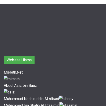
Website Ulama
Miraath.Net
Abdul Aziz bin Baaz
Muhammad Nashiruddin Al Albani
Muhammad bin Shalih Al Utsaimin