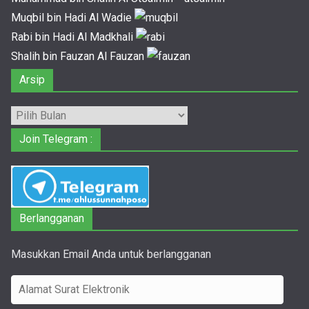
Muqbil bin Hadi Al Wadie
Rabi bin Hadi Al Madkhali
Shalih bin Fauzan Al Fauzan
Arsip
Arsip
Join Telegram :
Berlangganan
Masukkan Email Anda untuk berlangganan
A
l