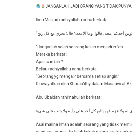
JANGANLAH JADI ORANG YANG TIDAK PUNYA
Ibnu Mas’ud radhiyallahu anhu berkata :
“Janganlah salah seorang kalian menjadi im’ah
Mereka berkata :
Apa itu im’ah ?
Beliau radhiyallahu anhu berkata :
“Seorang yg mengalir bersama setiap angin.”
Diriwayatkan oleh Kharaa’ithy dalam Masaawi al-Ak
Abu Ubaidah rahimahullah berkata :
Asal makna Im’ah adalah seorang yang tidak memili
pendapat orang, dia tidak kokoh dalam suatu perkar