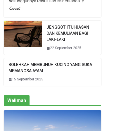
sesungguhnya Rasulullah ﷺ bersabda: لا
تَصحبُ
JENGGOT ITU HIASAN
DAN KEMULIAAN BAGI
LAKI-LAKI
22 September 2025
BOLEHKAH MEMBUNUH KUCING YANG SUKA
MEMANGSA AYAM
15 September 2025
Walimah