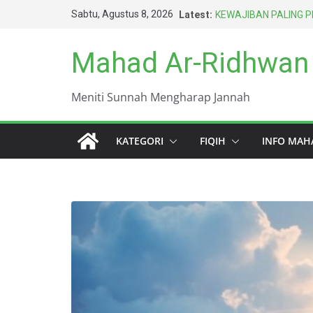
Skip
Sabtu, Agustus 8, 2026
Latest:
KEWAJIBAN PALING 
to
TERSINGKAP AURAT 
SENGAJA ITU TIDAK
content
Mahad Ar-Ridhwan
AMARAH BISA MENG
BERTAHUN-TAHUN
HARUS BERAGAMA DE
Meniti Sunnah Mengharap Jannah
TERBAIK UMAT INI (A
DUNIA INI KOTOR S
KATEGORI
FIQIH
INFO MAH