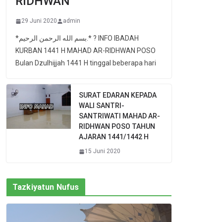
RIDHWAN
29 Juni 2020
admin
*بسم الله الرحمن الرحيم.* ? INFO IBADAH
KURBAN 1441 H MAHAD AR-RIDHWAN POSO
Bulan Dzulhijjah 1441 H tinggal beberapa hari
SURAT EDARAN KEPADA
WALI SANTRI-
SANTRIWATI MAHAD AR-
RIDHWAN POSO TAHUN
AJARAN 1441/1442 H
15 Juni 2020
Tazkiyatun Nufus