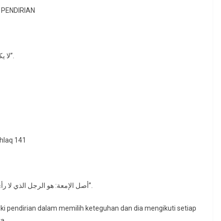
 PENDIRIAN
“لا يكونن أحدكم إمعة، قالوا: وما الإمعة؟ قال: يجري مع كل ريح”.
hlaq 141
أصل الإمعة: هو الرجل الذي لا رأي له ولا عزم فهو يتابع كل أحد على رأيه ولا يثبت على شيء”.
ki pendirian dalam memilih keteguhan dan dia mengikuti setiap
a.