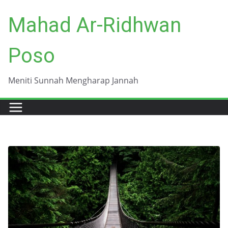
Skip
Mahad Ar-Ridhwan
to
content
Poso
Meniti Sunnah Mengharap Jannah