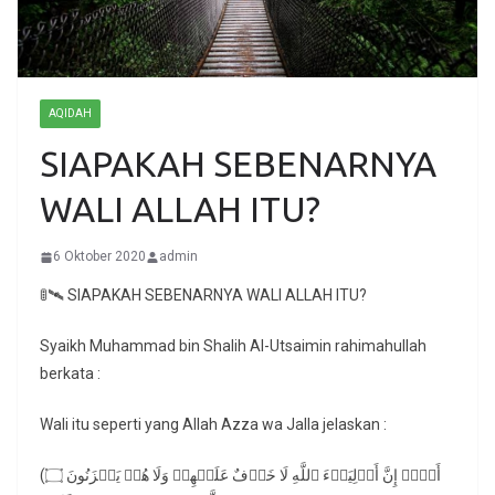
AQIDAH
SIAPAKAH SEBENARNYA
WALI ALLAH ITU?
6 Oktober 2020
admin
🚦🛰️ SIAPAKAH SEBENARNYA WALI ALLAH ITU?
Syaikh Muhammad bin Shalih Al-Utsaimin rahimahullah
berkata :
Wali itu seperti yang Allah Azza wa Jalla jelaskan :
(أَلَاۤ إِنَّ أَوۡلِیَاۤءَ ٱللَّهِ لَا خَوۡفٌ عَلَیۡهِمۡ وَلَا هُمۡ یَحۡزَنُونَ ۝