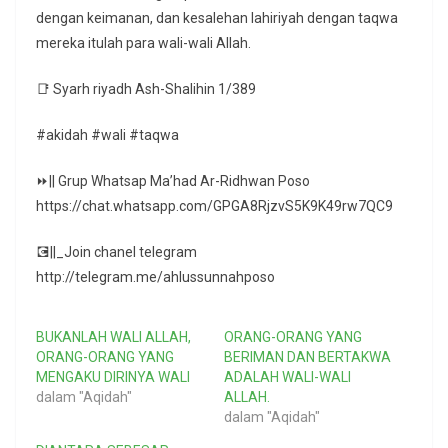
dengan keimanan, dan kesalehan lahiriyah dengan taqwa
mereka itulah para wali-wali Allah.
📑 Syarh riyadh Ash-Shalihin 1/389
#akidah #wali #taqwa
⏩|| Grup Whatsap Ma’had Ar-Ridhwan Poso
https://chat.whatsapp.com/GPGA8RjzvS5K9K49rw7QC9
💽||_Join chanel telegram
http://telegram.me/ahlussunnahposo
BUKANLAH WALI ALLAH,
ORANG-ORANG YANG
ORANG-ORANG YANG
BERIMAN DAN BERTAKWA
MENGAKU DIRINYA WALI
ADALAH WALI-WALI
dalam "Aqidah"
ALLAH.
dalam "Aqidah"