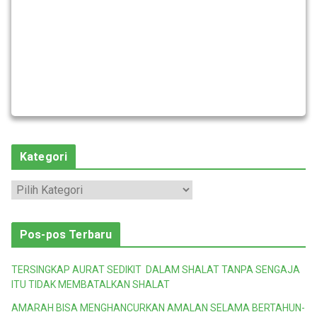
Kategori
K
a
t
Pos-pos Terbaru
e
g
TERSINGKAP AURAT SEDIKIT DALAM SHALAT TANPA SENGAJA
o
ITU TIDAK MEMBATALKAN SHALAT
r
AMARAH BISA MENGHANCURKAN AMALAN SELAMA BERTAHUN-
i