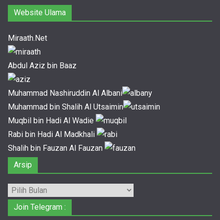
Website Ulama
Miraath.Net
Abdul Aziz bin Baaz
Muhammad Nashiruddin Al Albani
Muhammad bin Shalih Al Utsaimin
Muqbil bin Hadi Al Wadie
Rabi bin Hadi Al Madkhali
Shalih bin Fauzan Al Fauzan
Arsip
Arsip
Join Telegram :