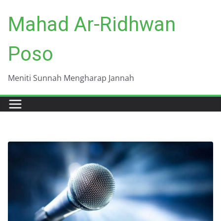
Skip
Mahad Ar-Ridhwan
to
content
Poso
Meniti Sunnah Mengharap Jannah