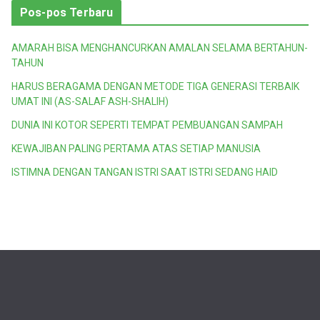
Pos-pos Terbaru
AMARAH BISA MENGHANCURKAN AMALAN SELAMA BERTAHUN-
TAHUN
HARUS BERAGAMA DENGAN METODE TIGA GENERASI TERBAIK
UMAT INI (AS-SALAF ASH-SHALIH)
DUNIA INI KOTOR SEPERTI TEMPAT PEMBUANGAN SAMPAH
KEWAJIBAN PALING PERTAMA ATAS SETIAP MANUSIA
ISTIMNA DENGAN TANGAN ISTRI SAAT ISTRI SEDANG HAID