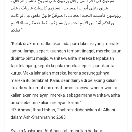
ﺳﻴﻜﻮﻥُ ﻓﻲ ﺁﺧﺮ ﺃﻣّﺘﻲ ﺭﺟﺎﻝٌ ﻳﺮﻛﺒﻮﻥ ﻋﻠﻰ ﺳﺮﻭﺝٍ ﻛﺄﺷﺒﺎﻩِ ﺍﻟﺮﺣﺎﻝِ ،
ﻳﻨﺰﻟﻮﻥ ﻋﻠﻰ ﺃﺑﻮﺍﺏ ﺍﻟﻤﺴﺎﺟﺪ ، ﻧﺴﺎﺅﻫﻢ ﻛﺎﺳﻴﺎﺕٌ ﻋﺎﺭﻳﺎﺕٌ ، ﻋﻠﻰ
ﺭﺅﻭﺳﻬﻦ ﻛﺄﺳﻨﻤﺔ ﺍﻟﺒﺨﺖ ﺍﻟﻌﺠﺎﻑ ، ﺍﻟﻌﻨﻮﻫُﻦَّ ﻓﺈﻧﻬﻦَّ ﻣﻠﻌﻮﻧﺎﺕٍ ، ﻟﻮ ﻛﺎﻧﺖ
ﻭﺭﺍﺀﻛﻢ ﺃﻣّﺔٌ ﻣﻦ ﺍﻷﻣﻢِ ﻟﺨﺪﻣﺘﻬﻦّ ﻧﺴﺎﺅﻛﻢ ، ﻛﻤﺎ ﺧﺪﻣﻜﻢ ﻧﺴﺎﺀُ ﺍﻷﻣﻢِ
ﻗﺒﻠَﻜﻢ ”
“Kelak di akhir umatku akan ada para laki-laki yang menaiki
lampu-lampu seperti ruangan tempat tinggal, mereka turun
di pintu-pintu masjid, wanita-wanita mereka berpakaian
tapi telanjang, kepala kepala mereka seperti punuk unta
kurus. Maka laknatlah mereka, karena sesungguhnya
mereka itu terlaknat. Kalau seandainya di belakang kalian
itu ada satu umat dari umat-umat, niscaya wanita-wanita
kalian akan melayani mereka, sebagaimana wanita-wanita
umat sebelum kalian melayani kalian.”
HR. Ahmad, Ibnu Hibban, Thabrani dishahihkan Al-Albani
dalam Ash-Shahihah no 2683
Syaikh Nashirudin Al-Albani rahimahullah berkata :