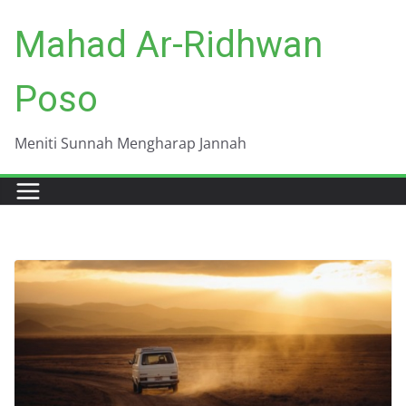
Skip
Mahad Ar-Ridhwan
to
content
Poso
Meniti Sunnah Mengharap Jannah