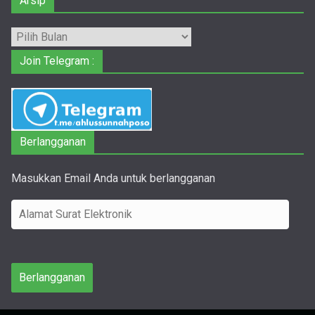
Arsip
Arsip
Join Telegram :
Berlangganan
Masukkan Email Anda untuk berlangganan
A
l
a
m
Berlangganan
a
t