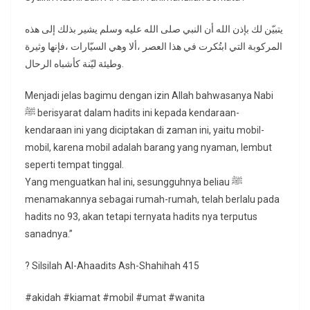
ﻳﺘﺒﻴّﻦ ﻟﻚ ﺑﺈﺫﻥ ﺍﻟﻠﻪ ﺃﻥ ﺍﻟﻨﺒﻲ ﺻﻠﻰ ﺍﻟﻠﻪ ﻋﻠﻴﻪ ﻭﺳﻠﻢ ﻳﺸﻴﺮ ﺑﺬﻟﻚ ﺇﻟﻰ ﻫﺬﻩ
ﺍﻟﻤﺮﻛﻮﺑﺔ ﺍﻟﺘﻲ ﺍﺑﺘُﻜﺮﺕ ﻓﻲ ﻫﺬﺍ ﺍﻟﻌﺼﺮ ،ﺃﻻ ﻭﻫﻲ ﺍﻟﺴﻴّﺎﺭﺍﺕ ،ﻓﺈﻧﻬﺎ ﻭﺛﻴﺮﺓ
ﻭﻃﻴﺌﺔ ﻟﻴّﻨﺔ ﻛﺄﺷﺒﺎﻩ ﺍﻟﺮﺣﺎﻝ.
Menjadi jelas bagimu dengan izin Allah bahwasanya Nabi
ﷺ berisyarat dalam hadits ini kepada kendaraan-
kendaraan ini yang diciptakan di zaman ini, yaitu mobil-
mobil, karena mobil adalah barang yang nyaman, lembut
seperti tempat tinggal.
Yang menguatkan hal ini, sesungguhnya beliau ﷺ
menamakannya sebagai rumah-rumah, telah berlalu pada
hadits no 93, akan tetapi ternyata hadits nya terputus
sanadnya.”
? Silsilah Al-Ahaadits Ash-Shahihah 415
#akidah #kiamat #mobil #umat #wanita