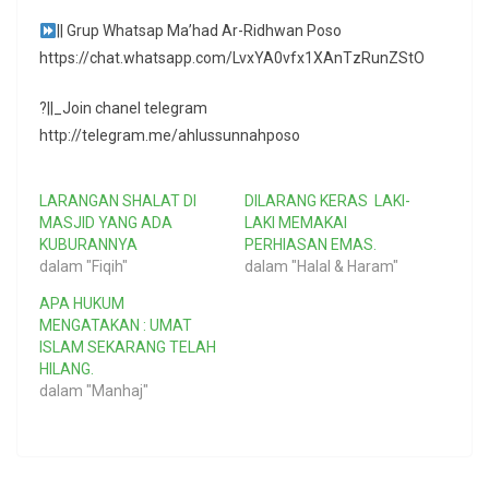
|| Grup Whatsap Ma’had Ar-Ridhwan Poso
https://chat.whatsapp.com/LvxYA0vfx1XAnTzRunZStO
?||_Join chanel telegram
http://telegram.me/ahlussunnahposo
LARANGAN SHALAT DI
DILARANG KERAS LAKI-
MASJID YANG ADA
LAKI MEMAKAI
KUBURANNYA
PERHIASAN EMAS.
dalam "Fiqih"
dalam "Halal & Haram"
APA HUKUM
MENGATAKAN : UMAT
ISLAM SEKARANG TELAH
HILANG.
dalam "Manhaj"