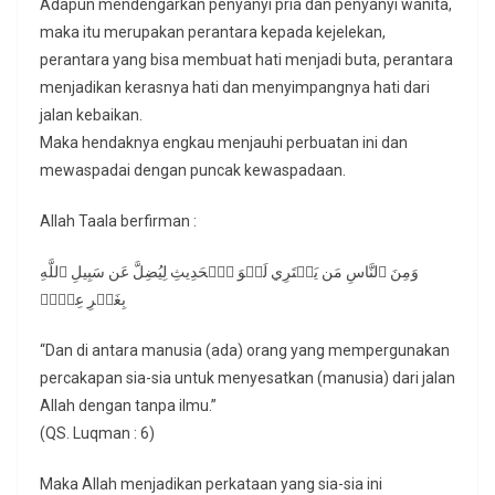
Adapun mendengarkan penyanyi pria dan penyanyi wanita,
maka itu merupakan perantara kepada kejelekan,
perantara yang bisa membuat hati menjadi buta, perantara
menjadikan kerasnya hati dan menyimpangnya hati dari
jalan kebaikan.
Maka hendaknya engkau menjauhi perbuatan ini dan
mewaspadai dengan puncak kewaspadaan.
Allah Taala berfirman :
وَمِنَ ٱلنَّاسِ مَن يَشۡتَرِي لَهۡوَ ٱلۡحَدِيثِ لِيُضِلَّ عَن سَبِيلِ ٱللَّهِ
بِغَيۡرِ عِلۡمٖ
“Dan di antara manusia (ada) orang yang mempergunakan
percakapan sia-sia untuk menyesatkan (manusia) dari jalan
Allah dengan tanpa ilmu.”
(QS. Luqman : 6)
Maka Allah menjadikan perkataan yang sia-sia ini