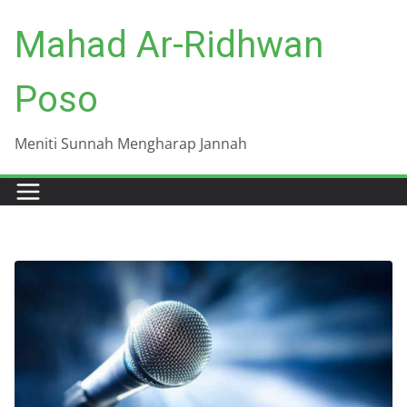
Skip
Mahad Ar-Ridhwan
to
content
Poso
Meniti Sunnah Mengharap Jannah