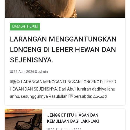
MASALAH HUKUM
LARANGAN MENGGANTUNGKAN
LONCENG DI LEHER HEWAN DAN
SEJENISNYA.
22 April 2026
admin
🚦📚🌻 LARANGAN MENGGANTUNGKAN LONCENG DI LEHER
HEWAN DAN SEJENISNYA. Dari Abu Hurairah dadhiyallahu
anhu, sesungguhnya Rasulullah ﷺ bersabda: لا تَصحبُ
JENGGOT ITU HIASAN DAN
KEMULIAAN BAGI LAKI-LAKI
22 September 2025