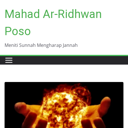
Skip
Mahad Ar-Ridhwan
to
content
Poso
Meniti Sunnah Mengharap Jannah