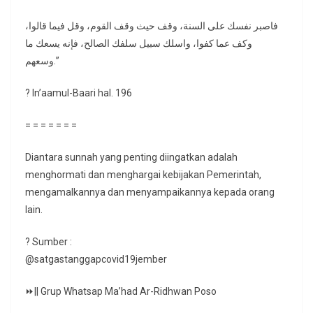
فاصبر نفسك على السنة، وقف حيث وقف القوم، وقل فيما قالوا،
وكف عما كفوا، واسلك سبيل سلفك الصالح، فإنه يسعك ما
وسعهم.”
? In’aamul-Baari hal. 196
= = = = = = =
Diantara sunnah yang penting diingatkan adalah
menghormati dan menghargai kebijakan Pemerintah,
mengamalkannya dan menyampaikannya kepada orang
lain.
? Sumber :
@satgastanggapcovid19jember
⏩|| Grup Whatsap Ma’had Ar-Ridhwan Poso