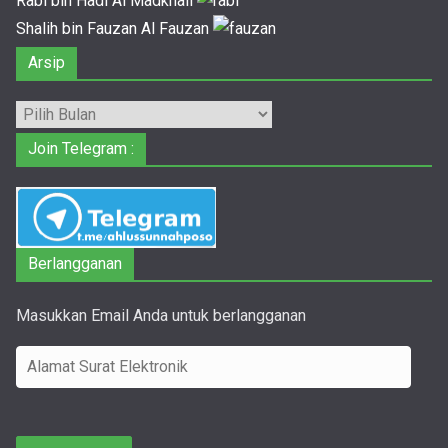
Rabi bin Hadi Al Madkhali
Shalih bin Fauzan Al Fauzan
Arsip
Arsip
Join Telegram :
Berlangganan
Masukkan Email Anda untuk berlangganan
A
l
a
m