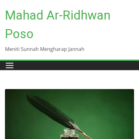
Skip
Mahad Ar-Ridhwan
to
content
Poso
Meniti Sunnah Mengharap Jannah