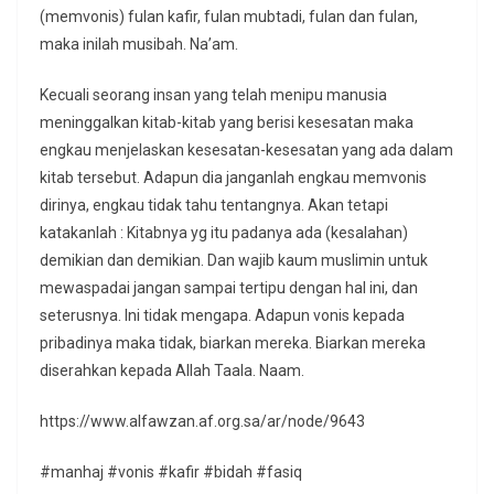
(memvonis) fulan kafir, fulan mubtadi, fulan dan fulan,
maka inilah musibah. Na’am.
Kecuali seorang insan yang telah menipu manusia
meninggalkan kitab-kitab yang berisi kesesatan maka
engkau menjelaskan kesesatan-kesesatan yang ada dalam
kitab tersebut. Adapun dia janganlah engkau memvonis
dirinya, engkau tidak tahu tentangnya. Akan tetapi
katakanlah : Kitabnya yg itu padanya ada (kesalahan)
demikian dan demikian. Dan wajib kaum muslimin untuk
mewaspadai jangan sampai tertipu dengan hal ini, dan
seterusnya. Ini tidak mengapa. Adapun vonis kepada
pribadinya maka tidak, biarkan mereka. Biarkan mereka
diserahkan kepada Allah Taala. Naam.
https://www.alfawzan.af.org.sa/ar/node/9643
#manhaj #vonis #kafir #bidah #fasiq