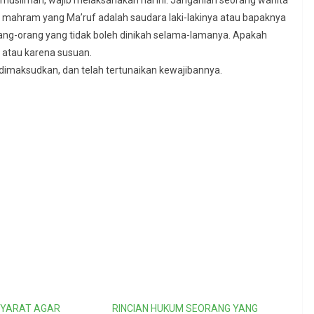
muslimah, wajib melaksanakan hal ini. Janganlah seorang wanita
mahram yang Ma’ruf adalah saudara laki-lakinya atau bapaknya
rang-orang yang tidak boleh dinikah selama-lamanya. Apakah
 atau karena susuan.
dimaksudkan, dan telah tertunaikan kewajibannya.
SYARAT AGAR
RINCIAN HUKUM SEORANG YANG