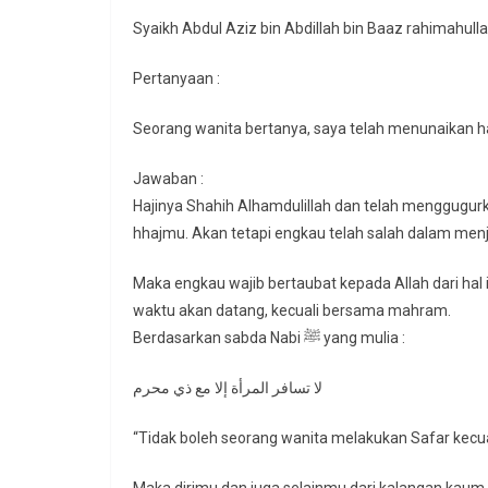
Syaikh Abdul Aziz bin Abdillah bin Baaz rahimahull
Pertanyaan :
Seorang wanita bertanya, saya telah menunaikan h
Jawaban :
Hajinya Shahih Alhamdulillah dan telah menggugur
hhajmu. Akan tetapi engkau telah salah dalam men
Maka engkau wajib bertaubat kepada Allah dari hal i
waktu akan datang, kecuali bersama mahram.
Berdasarkan sabda Nabi ﷺ yang mulia :
لا تسافر المرأة إلا مع ذي محرم
“Tidak boleh seorang wanita melakukan Safar kec