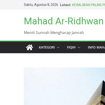
Skip
Sabtu, Agustus 8, 2026
Latest:
KEWAJIBAN PALING 
to
TERSINGKAP AURAT 
SENGAJA ITU TIDAK
content
Mahad Ar-Ridhwan
AMARAH BISA MENG
BERTAHUN-TAHUN
HARUS BERAGAMA DE
Meniti Sunnah Mengharap Jannah
TERBAIK UMAT INI (A
DUNIA INI KOTOR S
KATEGORI
FIQIH
INFO MAH