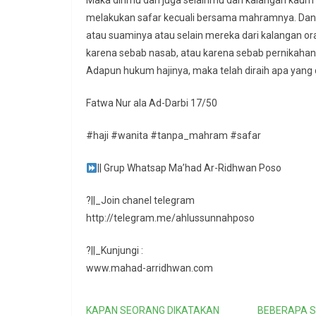
Maka dirimu dan juga selainmu dari kalangan kaum 
melakukan safar kecuali bersama mahramnya. Dan 
atau suaminya atau selain mereka dari kalangan o
karena sebab nasab, atau karena sebab pernikahan
Adapun hukum hajinya, maka telah diraih apa yang 
Fatwa Nur ala Ad-Darbi 17/50
#haji #wanita #tanpa_mahram #safar
|| Grup Whatsap Ma’had Ar-Ridhwan Poso
?||_Join chanel telegram
http://telegram.me/ahlussunnahposo
?||_Kunjungi :
www.mahad-arridhwan.com
KAPAN SEORANG DIKATAKAN
BEBERAPA 