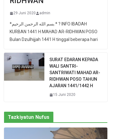
RIDHWAN
29 Juni 2020
admin
*بسم الله الرحمن الرحيم.* ? INFO IBADAH
KURBAN 1441 H MAHAD AR-RIDHWAN POSO
Bulan Dzulhijjah 1441 H tinggal beberapa hari
SURAT EDARAN KEPADA
WALI SANTRI-
SANTRIWATI MAHAD AR-
RIDHWAN POSO TAHUN
AJARAN 1441/1442 H
15 Juni 2020
Tazkiyatun Nufus