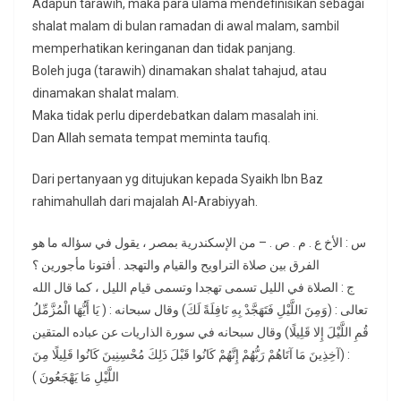
Adapun tarawih, maka para ulama mendefinisikan sebagai
shalat malam di bulan ramadan di awal malam, sambil
memperhatikan keringanan dan tidak panjang.
Boleh juga (tarawih) dinamakan shalat tahajud, atau
dinamakan shalat malam.
Maka tidak perlu diperdebatkan dalam masalah ini.
Dan Allah semata tempat meminta taufiq.
Dari pertanyaan yg ditujukan kepada Syaikh Ibn Baz
rahimahullah dari majalah Al-Arabiyyah.
س : الأخ ع . م . ص . – من الإسكندرية بمصر ، يقول في سؤاله ما هو
الفرق بين صلاة التراويح والقيام والتهجد . أفتونا مأجورين ؟
ج : الصلاة في الليل تسمى تهجدا وتسمى قيام الليل ، كما قال الله
تعالى : (وَمِنَ اللَّيْلِ فَتَهَجَّدْ بِهِ نَافِلَةً لَكَ) وقال سبحانه : ( يَا أَيُّهَا الْمُزَّمِّلُ
قُمِ اللَّيْلَ إِلا قَلِيلًا) وقال سبحانه في سورة الذاريات عن عباده المتقين
: (آخِذِينَ مَا آتَاهُمْ رَبُّهُمْ إِنَّهُمْ كَانُوا قَبْلَ ذَلِكَ مُحْسِنِينَ كَانُوا قَلِيلًا مِنَ
اللَّيْلِ مَا يَهْجَعُونَ )