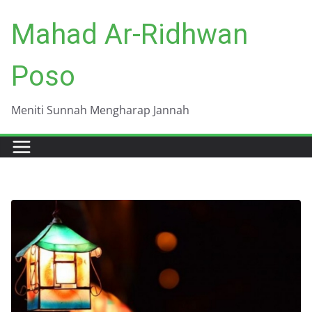
Skip
Mahad Ar-Ridhwan
to
content
Poso
Meniti Sunnah Mengharap Jannah