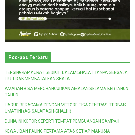
Pos-pos Terbaru
TERSINGKAP AURAT SEDIKIT DALAM SHALAT TANPA SENGAJA
ITU TIDAK MEMBATALKAN SHALAT
AMARAH BISA MENGHANCURKAN AMALAN SELAMA BERTAHUN-
TAHUN
HARUS BERAGAMA DENGAN METODE TIGA GENERASI TERBAIK
UMAT INI (AS-SALAF ASH-SHALIH)
DUNIA INI KOTOR SEPERTI TEMPAT PEMBUANGAN SAMPAH
KEWAJIBAN PALING PERTAMA ATAS SETIAP MANUSIA