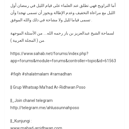
أما التراويح فهي تطلق عند العلماء على قيام الليل في رمضان أول
الليل مع مراعاة التخفيف وعدم الإطالة ويجوز أن تسمى تهجدا وأن
تسمى قياما لليل ولا مشاحة في ذلك والله الموفق .
لسماحة الشيخ عبدالعزيز بن باز رحمه الله…. من الأسئلة الموجهة
من ( المجلة العربية ).
https://www.sahab.net/forums/index.php?
app=forums&module=forums&controller=topic&id=61563
#fiqih #shalatmalam #ramadhan
|| Grup Whatsap Ma’had Ar-Ridhwan Poso
||_Join chanel telegram
http://telegram.me/ahlussunnahposo
||_Kunjungi :
www.mahad-arridhwan.com