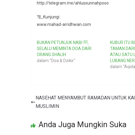
http://telegram.me/ahlussunnahposo
?||_Kunjungi :
www.mahad-arridhwan.com
BUKAN PETUNJUK NABI ﷺ,
KUBUR ITU B
SELALU MEMINTA DOA DARI
TAMAN DAR
ORANG SHALIH
ATAU SATU 
dalam "Doa & Dzikir"
LUBANG NE
dalam "Aqida
NASEHAT MENYAMBUT RAMADAN UNTUK K
MUSLIMIN
Anda Juga Mungkin Suka