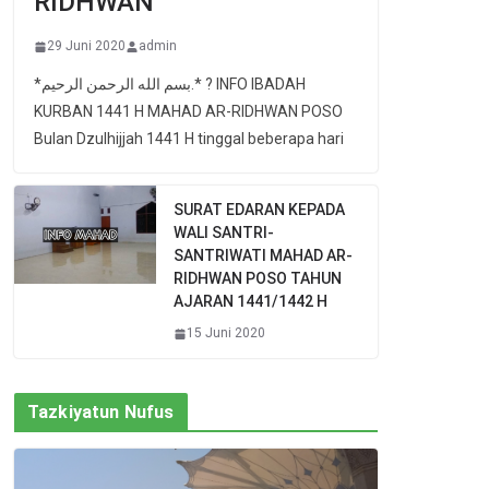
RIDHWAN
29 Juni 2020
admin
*بسم الله الرحمن الرحيم.* ? INFO IBADAH
KURBAN 1441 H MAHAD AR-RIDHWAN POSO
Bulan Dzulhijjah 1441 H tinggal beberapa hari
SURAT EDARAN KEPADA
WALI SANTRI-
SANTRIWATI MAHAD AR-
RIDHWAN POSO TAHUN
AJARAN 1441/1442 H
15 Juni 2020
Tazkiyatun Nufus