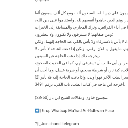
ر. وهم الذين جاهدوا أنفسهم لله، واستقاموا على دين الله
ومن صفاتهم: لا يسترقون ولا يكتوون ولا يتطيرون:
 لا بأس بالاسترقاء ولا بأس بالكي عند الحاجة إليهما، ولكن
 ما يقول: يا فلان ارقني، ولكن إذا دعت الحاجة لا بأس، لا
يخرجه ذلك إذا دعت الحاجة عن السبعين،
عفر بن أبي طالب أن تسترقي لهم، كما في الحديث الصحيح
ثلاث، كية نار، أو شرطة محجم، أو شربة عسل، وما أحب أن
أخرجه ابن ماجه في كتاب الطب، باب الكي، برقم 3491.
مجموع فتاوى ومقالات الشيخ ابن باز (28/60).
|| Grup Whatsap Ma’had Ar-Ridhwan Poso
?||_Join chanel telegram