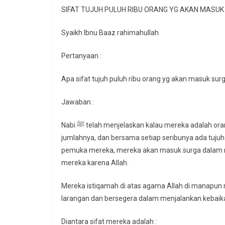
SIFAT TUJUH PULUH RIBU ORANG YG AKAN MASUK
Syaikh Ibnu Baaz rahimahullah
Pertanyaan :
Apa sifat tujuh puluh ribu orang yg akan masuk sur
Jawaban :
Nabi ﷺ telah menjelaskan kalau mereka adalah orang-orang yg istiqamah di atas agama Allah, tujuh puluh ribu orang
jumlahnya, dan bersama setiap seribunya ada tujuh 
pemuka mereka, mereka akan masuk surga dalam r
mereka karena Allah.
Mereka istiqamah di atas agama Allah di manapun
larangan dan bersegera dalam menjalankan kebaik
Diantara sifat mereka adalah :