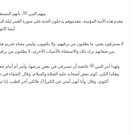
بينهم النبي ﷺ، بأنهم المستقيمون على دين الله، السبعون ألفا، ومع كل ألف سبعون ألفا.
مقدم هذه الأمة المؤمنة، مقدموهم يدخلون الجنة على صورة القمر ليلة البد،
أينما كانوا في أداء الفرائض، وترك المحارم، والمسابقة إلى الخيرات.
لا يسترقون يعني: ما يطلبون من يرقيهم، ولا يكتوون، وليس معناه تحريم هذا،
من صفاتهم ترك ذلك والاستغناء بالأسباب الأخرى، لا يطلبون من يرقيهم،
ولهذا أمر النبي ﷺ عائشة أن تسترقي في بعض مرضها، وأمر أم أيتام ج،
وهكذا الكي، كوى بعض أصحابه عليه الصلاة والسلام، وقال: الشفاء في 
أكتوي، وقال: وأنا أنهى أمتي عن الكي[1]، فالكي آخر الطب، إذا تيسر الطب الآخر فهو أولى، وإذا دعت الحاجة إليه فلا بأس[2].