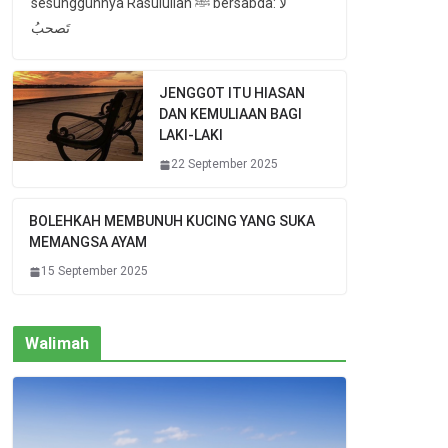
sesungguhnya Rasulullah ﷺ bersabda: لا
تَصحبُ
JENGGOT ITU HIASAN
DAN KEMULIAAN BAGI
LAKI-LAKI
22 September 2025
BOLEHKAH MEMBUNUH KUCING YANG SUKA
MEMANGSA AYAM
15 September 2025
Walimah