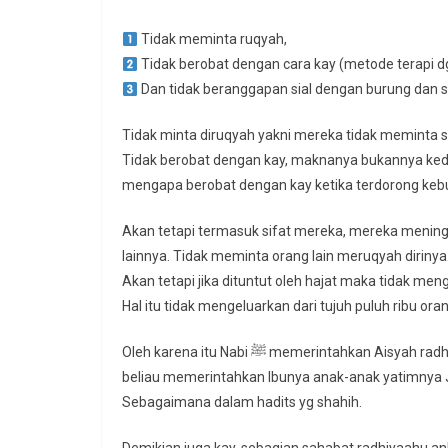
Tidak meminta ruqyah,
Tidak berobat dengan cara kay (metode terapi d
Dan tidak beranggapan sial dengan burung dan s
Tidak minta diruqyah yakni mereka tidak meminta 
Tidak berobat dengan kay, maknanya bukannya kedu
mengapa berobat dengan kay ketika terdorong kebu
Akan tetapi termasuk sifat mereka, mereka menin
lainnya. Tidak meminta orang lain meruqyah dirinya
Akan tetapi jika dituntut oleh hajat maka tidak men
Hal itu tidak mengeluarkan dari tujuh puluh ribu oran
Oleh karena itu Nabi ﷺ memerintahkan Aisyah radhiyallahu anha untuk minta ruqyah pada sebagian sakitnya. Dan
beliau memerintahkan Ibunya anak-anak yatimnya Ja
Sebagaimana dalam hadits yg shahih.