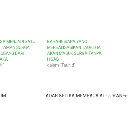
ISA MENJADI SATU
BARANGSIAPA YANG
I TAMAN SURGA
MEREALISASIKAN TAUHID IA
LUBANG DARI
AKAN MASUK SURGA TANPA
RAKA
HISAB
h"
dalam "Tauhid"
AUM
ADAB KETIKA MEMBACA AL QUR’AN