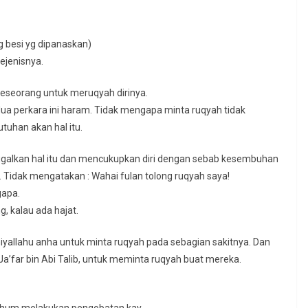
g besi yg dipanaskan)
ejenisnya.
seseorang untuk meruqyah dirinya.
a perkara ini haram. Tidak mengapa minta ruqyah tidak
tuhan akan hal itu.
ggalkan hal itu dan mencukupkan diri dengan sebab kesembuhan
. Tidak mengatakan : Wahai fulan tolong ruqyah saya!
gapa.
g, kalau ada hajat.
’far bin Abi Talib, untuk meminta ruqyah buat mereka.