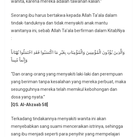
wanita, karena mereka adalah tawanan kalian.”
Seorang ibu harus bertakwa kepada Allah Ta’ala dalam
tindak-tanduknya dan tidak menyakiti anak mantu
wanitanya ini, sebab Allah Ta’ala berfirman dalam KitabNya
:
وَالَّذِينَ يُؤْذُونَ الْمُؤْمِنِينَ وَالْمُؤْمِنَاتِ بِغَيْرِ مَا اكْتَسَبُوا فَقَدِ احْتَمَلُوا بُهْتَاناً
وَإِثْماً مُبِيناً
“Dan orang-orang yang menyakiti laki-laki dan perempuan
yang beriman tanpa kesalahan yang mereka perbuat, maka
sesungguhnya mereka telah memikul kebohongan dan
dosa yang nyata.”
[QS. Al-Ahzaab 58]
Terkadang tindakannya menyakiti wanita ini akan
menyebabkan sang suami menceraikan istrinya, sehingga
sang ibu menjadi seperti para penyihir yang mempelajari