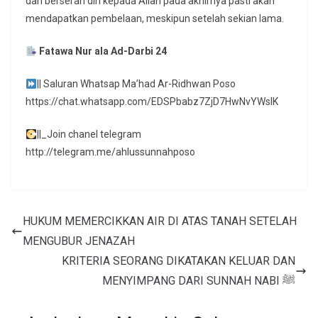
dan berserah diri kepada Allah pada akhirnya pasti akan
mendapatkan pembelaan, meskipun setelah sekian lama.
Fatawa Nur ala Ad-Darbi 24
|| Saluran Whatsap Ma’had Ar-Ridhwan Poso
https://chat.whatsapp.com/EDSPbabz7ZjD7HwNvYWslK
||_Join chanel telegram
http://telegram.me/ahlussunnahposo
HUKUM MEMERCIKKAN AIR DI ATAS TANAH SETELAH
MENGUBUR JENAZAH
KRITERIA SEORANG DIKATAKAN KELUAR DAN
MENYIMPANG DARI SUNNAH NABI ﷺ