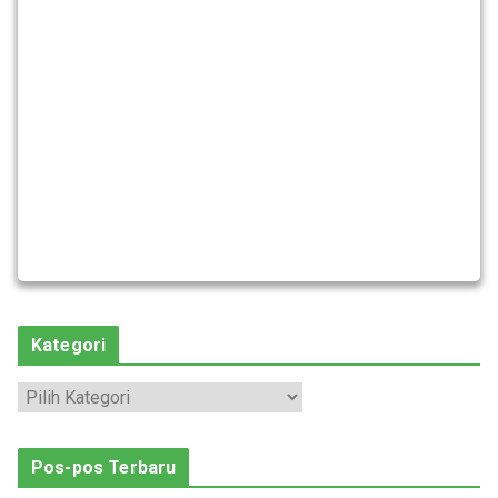
Kategori
K
a
t
Pos-pos Terbaru
e