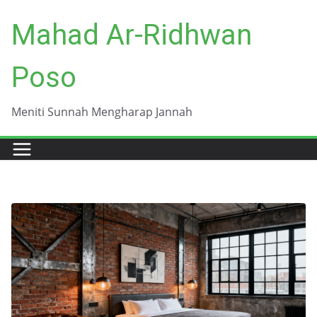
Skip
Mahad Ar-Ridhwan
to
content
Poso
Meniti Sunnah Mengharap Jannah