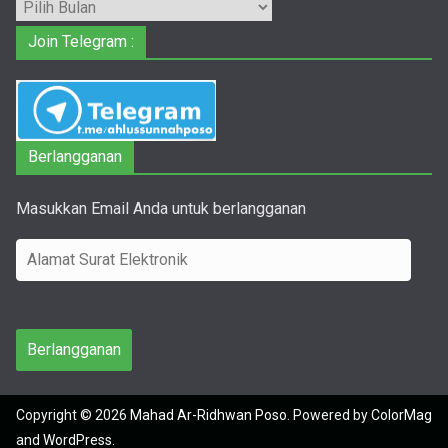
Arsip
Join Telegram :
Berlangganan
Masukkan Email Anda untuk berlangganan
A
l
a
m
Berlangganan
a
t
Copyright © 2026
Mahad Ar-Ridhwan Poso
. Powered by
ColorMag
S
and
WordPress
.
u