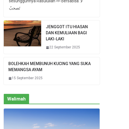
sesungguhnya Rasulullah ﷺ bersabda: لا
تَصحبُ
JENGGOT ITU HIASAN
DAN KEMULIAAN BAGI
LAKI-LAKI
22 September 2025
BOLEHKAH MEMBUNUH KUCING YANG SUKA
MEMANGSA AYAM
15 September 2025
Walimah