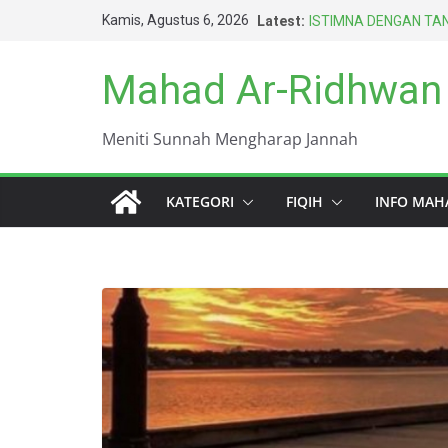
Skip
Kamis, Agustus 6, 2026
Latest:
ISTIMNA DENGAN TAN
to
AMARAH BISA MENG
BERTAHUN-TAHUN
content
Mahad Ar-Ridhwan
HARUS BERAGAMA D
TERBAIK UMAT INI (
DUNIA INI KOTOR S
Meniti Sunnah Mengharap Jannah
KEWAJIBAN PALING 
KATEGORI
FIQIH
INFO MAH