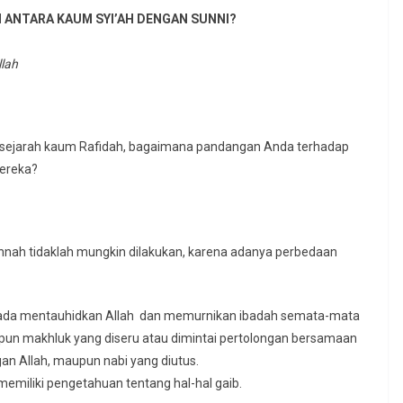
 ANTARA KAUM SYI’AH DENGAN SUNNI?
llah
 sejarah kaum Rafidah, bagaimana pandangan Anda terhadap
mereka?
nah tidaklah mungkin dilakukan, karena adanya perbedaan
pada mentauhidkan Allah dan memurnikan ibadah semata-mata
u pun makhluk yang diseru atau dimintai pertolongan bersamaan
an Allah, maupun nabi yang diutus.
memiliki pengetahuan tentang hal-hal gaib.