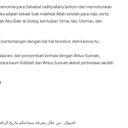
 mencintai para Sahabat radhiyallahu’anhum dan memohonkan
a adalah sebaik-baik makhluk Allah setelah para nabi, serta
h Abu Bakr al-Siddiq, kemudian ‘Umar, lalu ‘Utsman, dan
ertentangan dengan hal-hal tersebut; oleh karena itu,
asrani, dan penyembah berhala dengan Ahlus Sunnah,
tara kaum Rafidah dan Ahlus Sunnah akibat perbedaan akidah
7
السؤال : من خلال معرفة سماحتكم بتاريخ الرافض