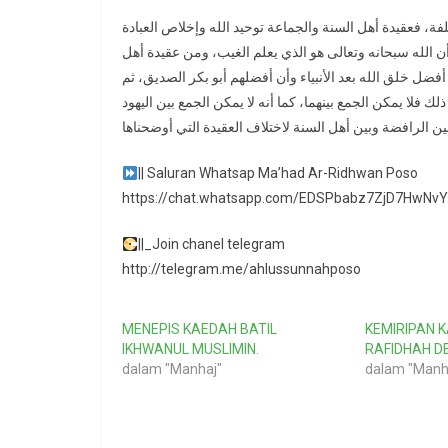
فة، فعقيدة أهل السنة والجماعة توحيد الله وإخلاص العبادة
ن الله سبحانه وتعالى هو الذي يعلم الغيب، ومن عقيدة أهل
فضل خلق الله بعد الأنبياء وأن أفضلهم أبو بكر الصديق، ثم
فلا يمكن الجمع بينهما، كما أنه لا يمكن الجمع بين اليهود
|| Saluran Whatsap Ma’had Ar-Ridhwan Poso
https://chat.whatsapp.com/EDSPbabz7ZjD7HwNv
||_Join chanel telegram
http://telegram.me/ahlussunnahposo
MENEPIS KAEDAH BATIL
KEMIRIPAN K
IKHWANUL MUSLIMIN.
RAFIDHAH D
dalam "Manhaj"
dalam "Manh