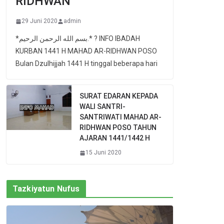
RIDHWAN
29 Juni 2020
admin
*بسم الله الرحمن الرحيم.* ? INFO IBADAH
KURBAN 1441 H MAHAD AR-RIDHWAN POSO
Bulan Dzulhijjah 1441 H tinggal beberapa hari
SURAT EDARAN KEPADA
WALI SANTRI-
SANTRIWATI MAHAD AR-
RIDHWAN POSO TAHUN
AJARAN 1441/1442 H
15 Juni 2020
Tazkiyatun Nufus