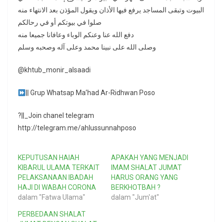
البيوت وتبقى المساجد يرفع فيها الأذان ويقول المؤذن بعد الانتهاء منه
صلوا في بيوتكم أو في رحالكم
دفع الله عنا وعنكم الوباء وعافانا جميعا منه
وصلى الله على نبينا محمد وعلى آله وصحبه وسلم
@khtub_monir_alsaadi
|| Grup Whatsap Ma’had Ar-Ridhwan Poso
?||_Join chanel telegram
http://telegram.me/ahlussunnahposo
KEPUTUSAN HAIAH
APAKAH YANG MENJADI
KIBARUL ULAMA TERKAIT
IMAM SHALAT JUMAT
PELAKSANAAN IBADAH
HARUS ORANG YANG
HAJI DI WABAH CORONA
BERKHOTBAH ?
dalam "Fatwa Ulama"
dalam "Jum'at"
PERBEDAAN SHALAT