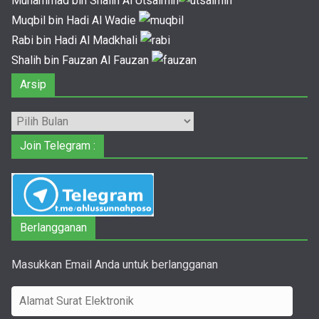
Muhammad bin Shalih Al Utsaimin
Muqbil bin Hadi Al Wadie
Rabi bin Hadi Al Madkhali
Shalih bin Fauzan Al Fauzan
Arsip
Arsip
Join Telegram :
Berlangganan
Masukkan Email Anda untuk berlangganan
A
l