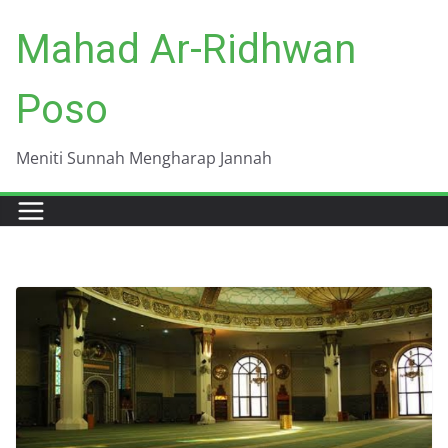
Skip
Mahad Ar-Ridhwan
to
content
Poso
Meniti Sunnah Mengharap Jannah