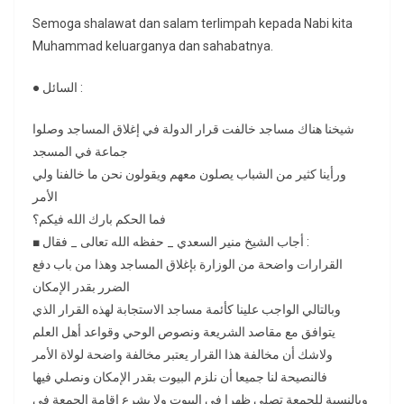
Semoga shalawat dan salam terlimpah kepada Nabi kita
Muhammad keluarganya dan sahabatnya.
● السائل :
شيخنا هناك مساجد خالفت قرار الدولة في إغلاق المساجد وصلوا
جماعة في المسجد
ورأينا كثير من الشباب يصلون معهم ويقولون نحن ما خالفنا ولي
الأمر
فما الحكم بارك الله فيكم؟
■ أجاب الشيخ منير السعدي _ حفظه الله تعالى _ فقال :
القرارات واضحة من الوزارة بإغلاق المساجد وهذا من باب دفع
الضرر بقدر الإمكان
وبالتالي الواجب علينا كأئمة مساجد الاستجابة لهذه القرار الذي
يتوافق مع مقاصد الشريعة ونصوص الوحي وقواعد أهل العلم
ولاشك أن مخالفة هذا القرار يعتبر مخالفة واضحة لولاة الأمر
فالنصيحة لنا جميعا أن نلزم البيوت بقدر الإمكان ونصلي فيها
وبالنسبة للجمعة تصلى ظهرا في البيوت ولا يشرع إقامة الجمعة في