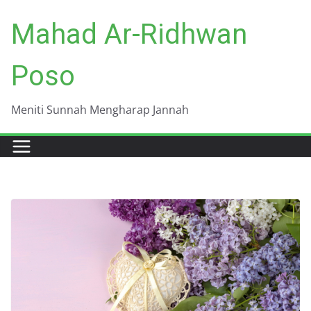
Skip
Mahad Ar-Ridhwan
to
content
Poso
Meniti Sunnah Mengharap Jannah