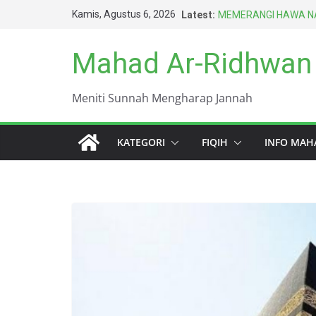
Skip
Kamis, Agustus 6, 2026
Latest:
MEMERANGI HAWA NA
to
BERAT
HARUS BERAGAMA D
content
Mahad Ar-Ridhwan
TERBAIK UMAT INI (
DUNIA INI KOTOR S
KEWAJIBAN PALING 
Meniti Sunnah Mengharap Jannah
ISTIMNA DENGAN TAN
KATEGORI
FIQIH
INFO MAH