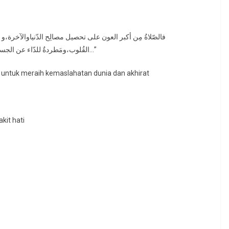
فالصّلاةُ مِن أكبر العون على تحصيل مصالِح الدّنياوالآخرة،و دف
القُلوب،ومَطردةٌ للدّاء عن الجسد ومنوِّرةٌ للقلب،ومُبيِّضةٌ للوجه، ومنشّطة للجوارح والنّفس…”
 untuk meraih kemaslahatan dunia dan akhirat
kit hati