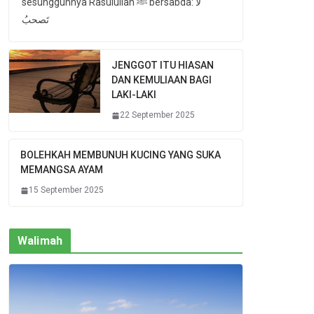
sesungguhnya Rasulullah ﷺ bersabda: لا
تَصحبُ
JENGGOT ITU HIASAN
DAN KEMULIAAN BAGI
LAKI-LAKI
22 September 2025
BOLEHKAH MEMBUNUH KUCING YANG SUKA
MEMANGSA AYAM
15 September 2025
Walimah