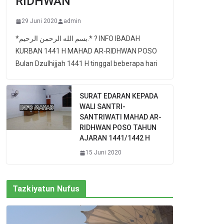
RIDHWAN
29 Juni 2020
admin
*بسم الله الرحمن الرحيم.* ? INFO IBADAH
KURBAN 1441 H MAHAD AR-RIDHWAN POSO
Bulan Dzulhijjah 1441 H tinggal beberapa hari
SURAT EDARAN KEPADA
WALI SANTRI-
SANTRIWATI MAHAD AR-
RIDHWAN POSO TAHUN
AJARAN 1441/1442 H
15 Juni 2020
Tazkiyatun Nufus