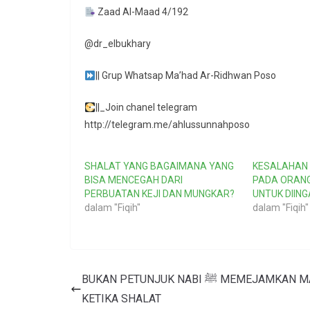
Zaad Al-Maad 4/192
@dr_elbukhary
|| Grup Whatsap Ma’had Ar-Ridhwan Poso
||_Join chanel telegram
http://telegram.me/ahlussunnahposo
SHALAT YANG BAGAIMANA YANG
KESALAHAN
BISA MENCEGAH DARI
PADA ORANG
PERBUATAN KEJI DAN MUNGKAR?
UNTUK DIIN
dalam "Fiqih"
dalam "Fiqih"
BUKAN PETUNJUK NABI ﷺ MEMEJAMKAN MATA
KETIKA SHALAT