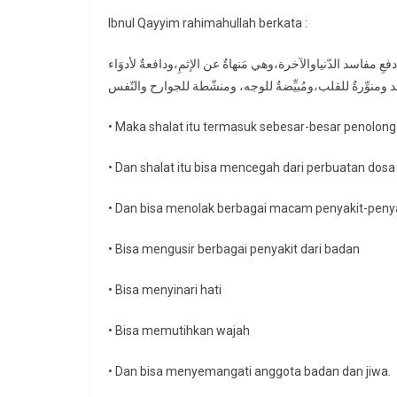
Ibnul Qayyim rahimahullah berkata :
عِ مفاسد الدّنياوالآخرة،وهي مَنهاةٌ عن الإثمِ،ودافعةٌ لأدوَاء
• Maka shalat itu termasuk sebesar-besar penolong
• Dan shalat itu bisa mencegah dari perbuatan dosa
• Dan bisa menolak berbagai macam penyakit-penya
• Bisa mengusir berbagai penyakit dari badan
• Bisa menyinari hati
• Bisa memutihkan wajah
• Dan bisa menyemangati anggota badan dan jiwa.