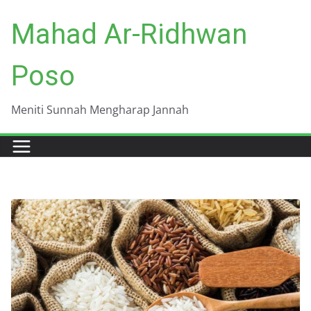
Skip
Mahad Ar-Ridhwan
to
content
Poso
Meniti Sunnah Mengharap Jannah