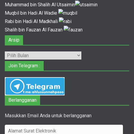
Muhammad bin Shalih Al Utsaimin
Muqbil bin Hadi Al Wadie
Rabi bin Hadi Al Madkhali
Shalih bin Fauzan Al Fauzan
Arsip
Arsip
Join Telegram :
Berlangganan
Masukkan Email Anda untuk berlangganan
A