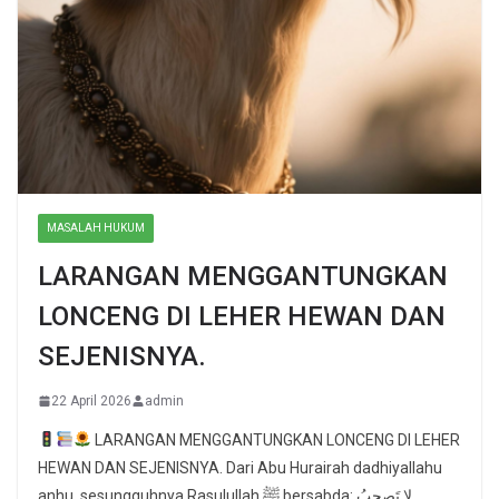
MASALAH HUKUM
LARANGAN MENGGANTUNGKAN
LONCENG DI LEHER HEWAN DAN
SEJENISNYA.
22 April 2026
admin
LARANGAN MENGGANTUNGKAN LONCENG DI LEHER
HEWAN DAN SEJENISNYA. Dari Abu Hurairah dadhiyallahu
anhu, sesungguhnya Rasulullah ﷺ bersabda: لا تَصحبُ