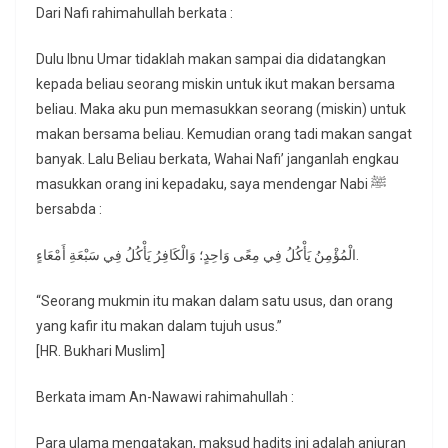
Dari Nafi rahimahullah berkata :
Dulu Ibnu Umar tidaklah makan sampai dia didatangkan
kepada beliau seorang miskin untuk ikut makan bersama
beliau. Maka aku pun memasukkan seorang (miskin) untuk
makan bersama beliau. Kemudian orang tadi makan sangat
banyak. Lalu Beliau berkata, Wahai Nafi’ janganlah engkau
masukkan orang ini kepadaku, saya mendengar Nabi ﷺ
bersabda :
الْمُؤْمِنُ يَأْكُلُ فِي مِعًى وَاحِدٍ؛ وَالْكَافِرُ يَأْكُلُ فِي سَبْعَةِ أَمْعَاءٍ.
“Seorang mukmin itu makan dalam satu usus, dan orang
yang kafir itu makan dalam tujuh usus.”
[HR. Bukhari Muslim]
Berkata imam An-Nawawi rahimahullah :
Para ulama mengatakan, maksud hadits ini adalah anjuran