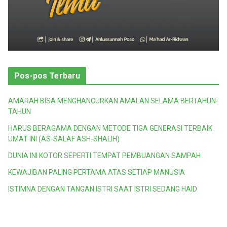
Pos-pos Terbaru
AMARAH BISA MENGHANCURKAN AMALAN SELAMA BERTAHUN-
TAHUN
HARUS BERAGAMA DENGAN METODE TIGA GENERASI TERBAIK
UMAT INI (AS-SALAF ASH-SHALIH)
DUNIA INI KOTOR SEPERTI TEMPAT PEMBUANGAN SAMPAH
KEWAJIBAN PALING PERTAMA ATAS SETIAP MANUSIA
ISTIMNA DENGAN TANGAN ISTRI SAAT ISTRI SEDANG HAID