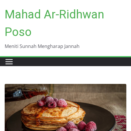
Skip
Mahad Ar-Ridhwan
to
content
Poso
Meniti Sunnah Mengharap Jannah