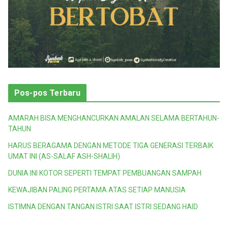
Pos-pos Terbaru
AMARAH BISA MENGHANCURKAN AMALAN SELAMA BERTAHUN-
TAHUN
HARUS BERAGAMA DENGAN METODE TIGA GENERASI TERBAIK
UMAT INI (AS-SALAF ASH-SHALIH)
DUNIA INI KOTOR SEPERTI TEMPAT PEMBUANGAN SAMPAH
KEWAJIBAN PALING PERTAMA ATAS SETIAP MANUSIA
ISTIMNA DENGAN TANGAN ISTRI SAAT ISTRI SEDANG HAID