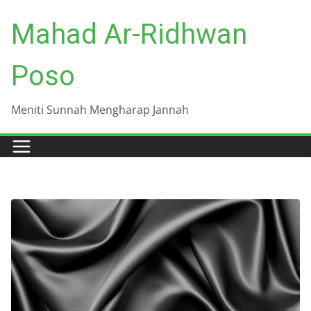
Skip
Mahad Ar-Ridhwan
to
content
Poso
Meniti Sunnah Mengharap Jannah