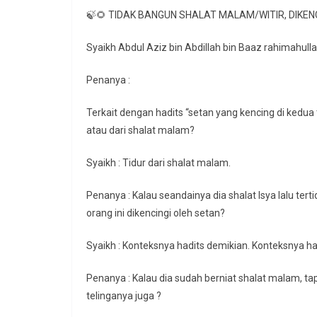
🍃🌻 TIDAK BANGUN SHALAT MALAM/WITIR, DIKENC
Syaikh Abdul Aziz bin Abdillah bin Baaz rahimahull
Penanya :
Terkait dengan hadits “setan yang kencing di kedua 
atau dari shalat malam?
Syaikh : Tidur dari shalat malam.
Penanya : Kalau seandainya dia shalat Isya lalu te
orang ini dikencingi oleh setan?
Syaikh : Konteksnya hadits demikian. Konteksnya hadi
Penanya : Kalau dia sudah berniat shalat malam, tap
telinganya juga ?