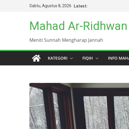
Skip
Sabtu, Agustus 8, 2026
Latest:
to
content
Mahad Ar-Ridhwan
Meniti Sunnah Mengharap Jannah
KATEGORI
FIQIH
INFO MAH