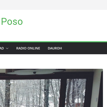
 Poso
AD
RADIO ONLINE
DAUROH