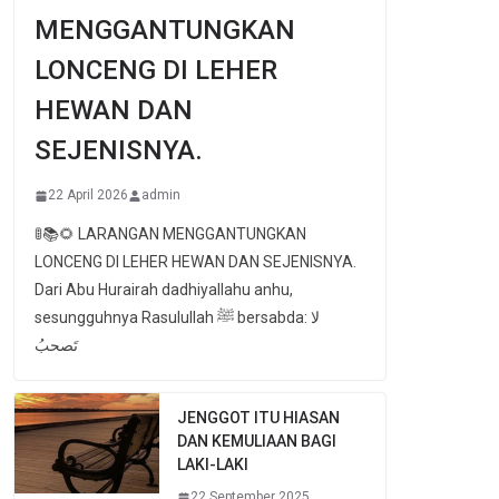
MENGGANTUNGKAN
LONCENG DI LEHER
HEWAN DAN
SEJENISNYA.
22 April 2026
admin
🚦📚🌻 LARANGAN MENGGANTUNGKAN
LONCENG DI LEHER HEWAN DAN SEJENISNYA.
Dari Abu Hurairah dadhiyallahu anhu,
sesungguhnya Rasulullah ﷺ bersabda: لا
تَصحبُ
JENGGOT ITU HIASAN
DAN KEMULIAAN BAGI
LAKI-LAKI
22 September 2025