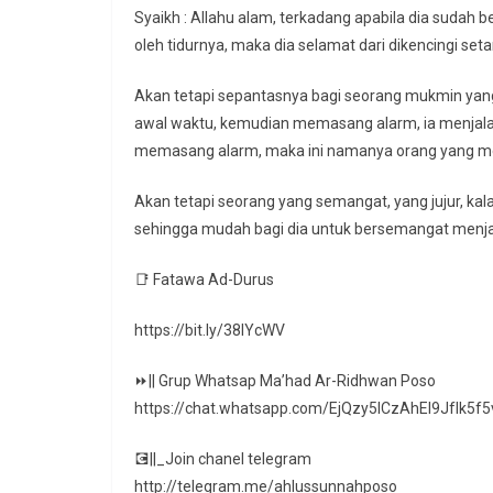
Syaikh : Allahu alam, terkadang apabila dia sudah b
oleh tidurnya, maka dia selamat dari dikencingi seta
Akan tetapi sepantasnya bagi seorang mukmin yang m
awal waktu, kemudian memasang alarm, ia menjala
memasang alarm, maka ini namanya orang yang 
Akan tetapi seorang yang semangat, yang jujur, kalau
sehingga mudah bagi dia untuk bersemangat menjal
📑 Fatawa Ad-Durus
https://bit.ly/38IYcWV
⏩|| Grup Whatsap Ma’had Ar-Ridhwan Poso
https://chat.whatsapp.com/EjQzy5ICzAhEl9JfIk5f5
💽||_Join chanel telegram
http://telegram.me/ahlussunnahposo