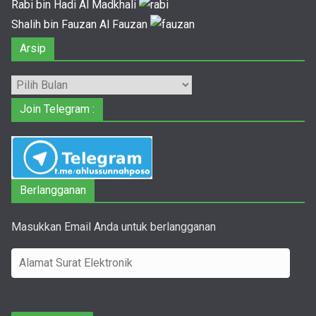
Rabi bin Hadi Al Madkhali
Shalih bin Fauzan Al Fauzan
Arsip
Arsip
Join Telegram :
Berlangganan
Masukkan Email Anda untuk berlangganan
A
l
a