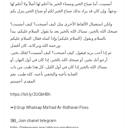
أمسيت، أما صباح الخير ومساء الخير ما أعلم لها أصلاً ولا أعلم لها
وجهاً، وإن كان قد يراد بذلك صباح الخير لكم أو صباح الخير ينزل بكم،
ولكن استعمال الألفاظ الأخرى مثل كيف أصبحت؟ كيف أمسيت؟
صبحك الله بالخير، مساك الله بالخير بعد ما يقول: السلام عليكم، يبدأ
بالسلام ويقول: (السلام عليكم) وإذا كمله فقال: السلام عليكم
ورحمة الله وبركاته، كان أفضل،
ثم إذا أحب يزيد فيقول: كيف أصبحت؟ كيف أمسيت؟ لعلك بخير،
أرجو أنك بخير، أو صبحك الله بالخير، إذا كان في أول النهار، أو
مساك الله بالخير إذا كان في آول الليل، كل هذا طيب من باب
العناية بأخيه والتحفي بأخيه، كله طيب. نعم.
المقدم: أحسنتم.
https://bit.ly/2UQkHBh
⏩|| Grup Whatsap Ma’had Ar-Ridhwan Poso
💽||_Join chanel telegram
http://telegram.me/ahlussunnahposo