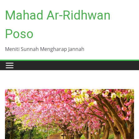
Skip
Mahad Ar-Ridhwan
to
content
Poso
Meniti Sunnah Mengharap Jannah