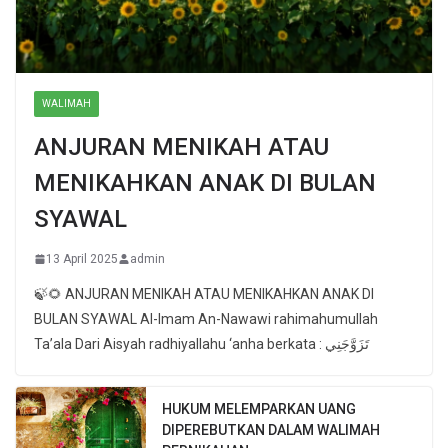
WALIMAH
ANJURAN MENIKAH ATAU
MENIKAHKAN ANAK DI BULAN
SYAWAL
13 April 2025
admin
🍃🌻 ANJURAN MENIKAH ATAU MENIKAHKAN ANAK DI
BULAN SYAWAL Al-Imam An-Nawawi rahimahumullah
Ta’ala Dari Aisyah radhiyallahu ‘anha berkata : تَزَوَّجَنِي
HUKUM MELEMPARKAN UANG
DIPEREBUTKAN DALAM WALIMAH