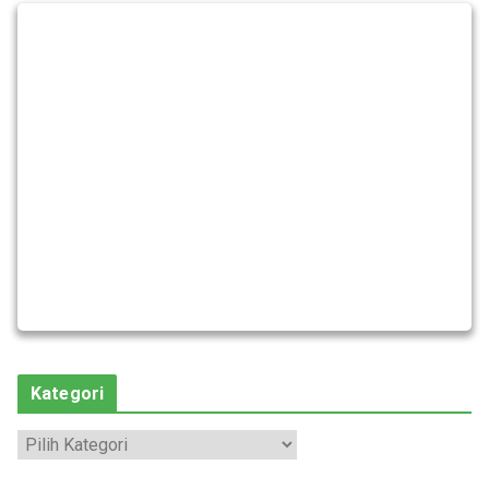
Kategori
K
a