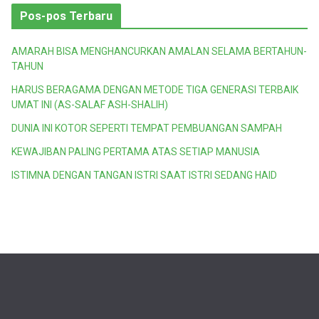
Pos-pos Terbaru
AMARAH BISA MENGHANCURKAN AMALAN SELAMA BERTAHUN-
TAHUN
HARUS BERAGAMA DENGAN METODE TIGA GENERASI TERBAIK
UMAT INI (AS-SALAF ASH-SHALIH)
DUNIA INI KOTOR SEPERTI TEMPAT PEMBUANGAN SAMPAH
KEWAJIBAN PALING PERTAMA ATAS SETIAP MANUSIA
ISTIMNA DENGAN TANGAN ISTRI SAAT ISTRI SEDANG HAID