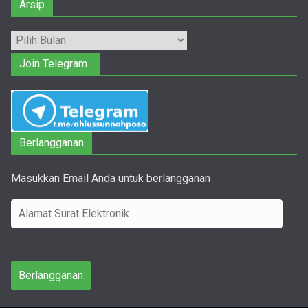
Arsip
Arsip
Join Telegram :
Berlangganan
Masukkan Email Anda untuk berlangganan
A
l
a
m
Berlangganan
a
t