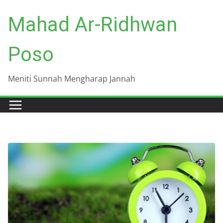
Skip
Mahad Ar-Ridhwan
to
content
Poso
Meniti Sunnah Mengharap Jannah